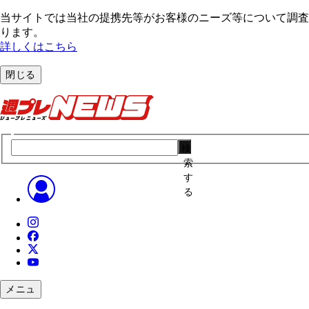
当サイトでは当社の提携先等がお客様のニーズ等について調査・
ります。
詳しくはこちら
閉じる
検
索
す
る
メニュ