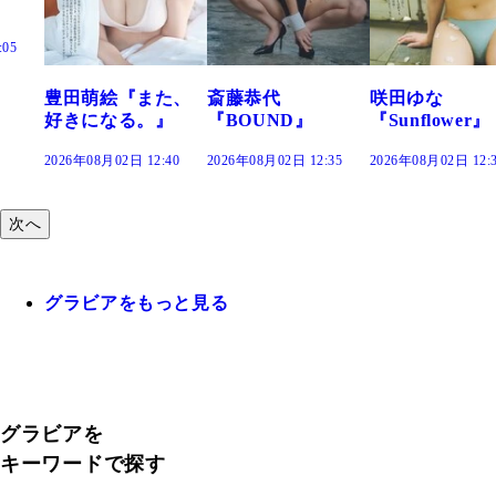
また、
斎藤恭代
咲田ゆな
藤水咲桜『
。』
『BOUND』
『Sunflower』
だまり』
12:40
2026年08月02日 12:35
2026年08月02日 12:30
2026年08月02日 1
次へ
グラビアをもっと見る
グラビアを
キーワードで探す