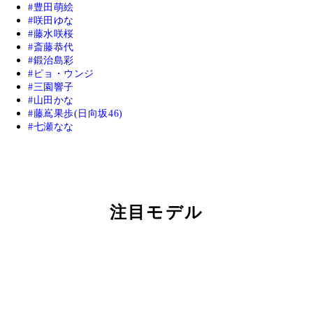
豊田萌絵
咲田ゆな
藤水咲桜
斎藤恭代
鍛治島彩
ピョ・ウンジ
三園響子
山田かな
藤嶌果歩(日向坂46)
七瀬なな
注目モデル