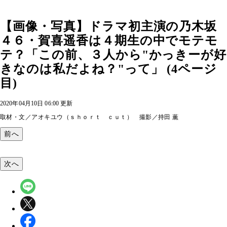
【画像・写真】ドラマ初主演の乃木坂
４６・賀喜遥香は４期生の中でモテモ
テ？「この前、３人から"かっきーが好
きなのは私だよね？"って」 (4ページ
目)
2020年04月10日 06:00 更新
取材・文／アオキユウ（ｓｈｏｒｔ ｃｕｔ） 撮影／持田 薫
前へ
次へ