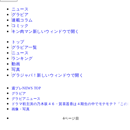
ニュース
グラビア
連載コラム
コミック
キン肉マン
新しいウィンドウで開く
トップ
グラビア一覧
ニュース
ランキング
動画
写真
グラジャパ！
新しいウィンドウで開く
週プレNEWS TOP
グラビア
グラビアニュース
ドラマ初主演の乃木坂４６・賀喜遥香は４期生の中でモテモテ？「この前
画像・写真
4ページ目