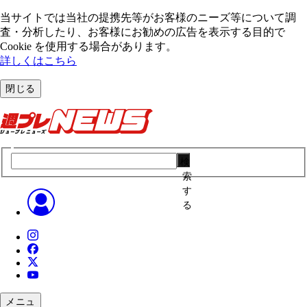
当サイトでは当社の提携先等がお客様のニーズ等について調
査・分析したり、お客様にお勧めの広告を表⽰する⽬的で
Cookie を使⽤する場合があります。
詳しくはこちら
閉じる
検
索
す
る
メニュ