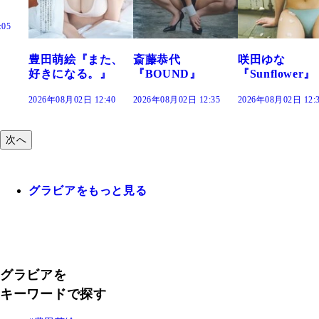
た、
斎藤恭代
咲田ゆな
藤水咲桜『花
』
『BOUND』
『Sunflower』
だまり』
:40
2026年08月02日 12:35
2026年08月02日 12:30
2026年08月02日 12:
次へ
グラビアをもっと見る
グラビアを
キーワードで探す