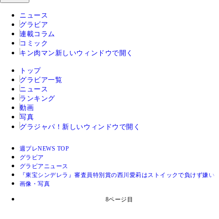
ニュース
グラビア
連載コラム
コミック
キン肉マン
新しいウィンドウで開く
トップ
グラビア一覧
ニュース
ランキング
動画
写真
グラジャパ！
新しいウィンドウで開く
週プレNEWS TOP
グラビア
グラビアニュース
『東宝シンデレラ』審査員特別賞の西川愛莉はストイックで負けず嫌い
画像・写真
8ページ目