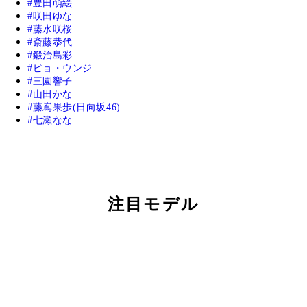
豊田萌絵
咲田ゆな
藤水咲桜
斎藤恭代
鍛治島彩
ピョ・ウンジ
三園響子
山田かな
藤嶌果歩(日向坂46)
七瀬なな
注目モデル