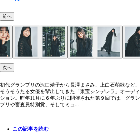
前へ
次へ
初代グランプリの沢口靖子から長澤まさみ、上白石萌歌など、
そうそうたる女優を輩出してきた「東宝シンデレラ」オーディ
ション。昨年11月に６年ぶりに開催された第９回では、グラン
プリや審査員特別賞、そしてミュ...
この記事を読む
西川愛莉
西川愛莉
西川愛莉
西川愛莉
西川愛莉
西川愛莉
西川愛莉
西川愛莉
西川愛莉
西川愛莉
西川愛莉
西川愛莉
西川愛莉