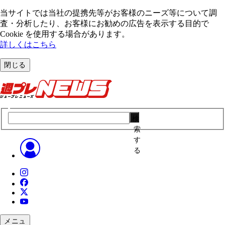
当サイトでは当社の提携先等がお客様のニーズ等について調
査・分析したり、お客様にお勧めの広告を表⽰する⽬的で
Cookie を使⽤する場合があります。
詳しくはこちら
閉じる
検
索
す
る
メニュ