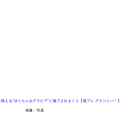
映える"ゆうちゃみグラビア"に魅了されまくり【週プレ グラジャパ！】
画像・写真