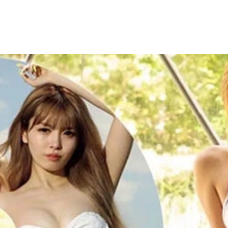
オーラ全開』（撮影／竹内裕二）より
白ギャル五箇条』（撮影／松田忠雄）
!!』（撮影／佐野円香）
ハッピーオーラ全開』（撮影／竹内裕二）より