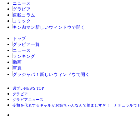
ニュース
グラビア
連載コラム
コミック
キン肉マン
新しいウィンドウで開く
トップ
グラビア一覧
ニュース
ランキング
動画
写真
グラジャパ！
新しいウィンドウで開く
週プレNEWS TOP
グラビア
グラビアニュース
令和を代表するギャルがお姉ちゃんなんて羨ましすぎ！ ナチュラルでも