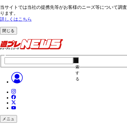
当サイトでは当社の提携先等がお客様のニーズ等について調査・
ります。
詳しくはこちら
閉じる
検
索
す
る
メニュ