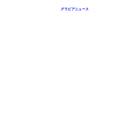
グラビアニュース
（8月28日発売）表紙