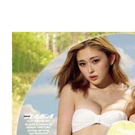
ゆうちゃみ最新デジタル写真集『ギャルはハッピー
ゆうちゃみデジタル写真集『身長175cm、令和の
ゆうちゃみデジタル写真集『ギャルと清楚の二刀流
ゆうちゃみ＆ゆいちゅみデジタル写真集『ギャルは