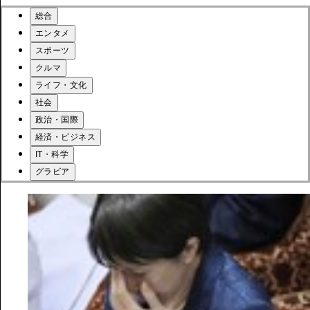
総合
エンタメ
スポーツ
クルマ
ライフ・文化
社会
政治・国際
経済・ビジネス
IT・科学
グラビア