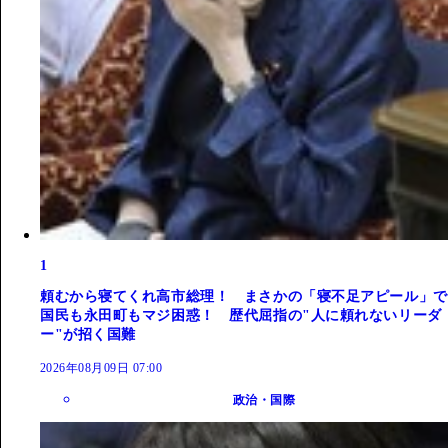
1
頼むから寝てくれ高市総理！ まさかの「寝不足アピール」で
国民も永田町もマジ困惑！ 歴代屈指の"人に頼れないリーダ
ー"が招く国難
2026年08月09日 07:00
政治・国際