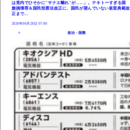
は党内でひそかに"サナエ離れ"が......」。テキトーすぎる国
旗損壊罪＆国民投票法改正に、国民が望んでいない皇室典範改
正まで...
2026年06月28日 07:00
政治・国際