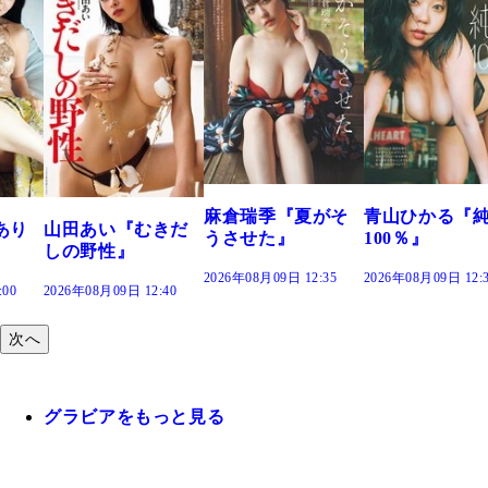
溝端
つの
で。
2026年
麻倉瑞季『夏がそ
青山ひかる『純度
あい『むきだ
うさせた』
100％』
野性』
2026年08月09日 12:35
2026年08月09日 12:30
年08月09日 12:40
次へ
グラビアをもっと見る