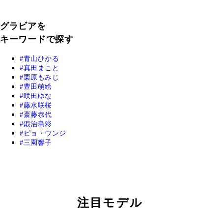
グラビアを
キーワードで探す
青山ひかる
真田まこと
栗原もみじ
豊田萌絵
咲田ゆな
藤水咲桜
斎藤恭代
鍛治島彩
ピョ・ウンジ
三園響子
注目モデル