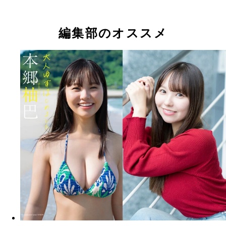
本郷柚巴
本郷柚巴
本郷柚巴
編集部のオススメ
『ほんまに好き』 撮影：阿部ちづる NMB48卒業
優としての道を歩み始めて約1年半。今回のテーマ
トロモダンな温泉宿で1泊2日のお忍び旅行。温泉
て、ごはんを食べて。一緒に旅行を楽しんでいる気
にドキドキ。また、裏テーマは「猫」。よく見ると
ぽいポーズや表情にも挑戦していて、その愛らしさ
見です!!