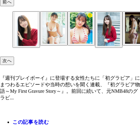
前へ
本郷柚巴
次へ
『週刊プレイボーイ』に登場する女性たちに「初グラビア」に
まつわるエピソードや当時の想いを聞く連載、『初グラビア物
語～My First Gravure Story～』。前回に続いて、元NMB48のグ
ラビ...
この記事を読む
『週刊プレイボーイ』2021年42号（撮影／岡本武
『週刊プレイボーイ』2021年42号（撮影／岡本武
『週刊プレイボーイ』2025年12号（撮影／阿部ち