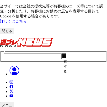
当サイトでは当社の提携先等がお客様のニーズ等について調
査・分析したり、お客様にお勧めの広告を表⽰する⽬的で
Cookie を使⽤する場合があります。
詳しくはこちら
閉じる
検
索
す
る
メニュ