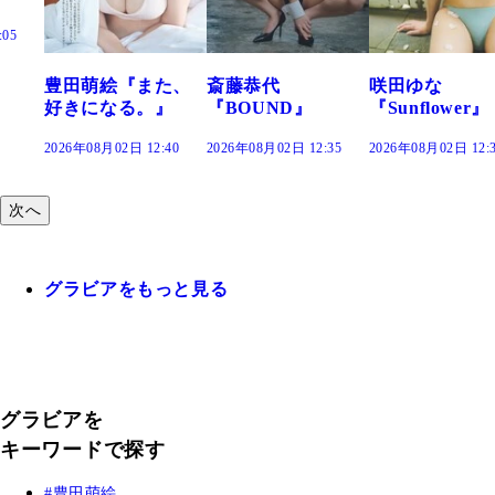
た、
斎藤恭代
咲田ゆな
藤水咲桜『花
』
『BOUND』
『Sunflower』
だまり』
:40
2026年08月02日 12:35
2026年08月02日 12:30
2026年08月02日 12:
次へ
グラビアをもっと見る
グラビアを
キーワードで探す
豊田萌絵