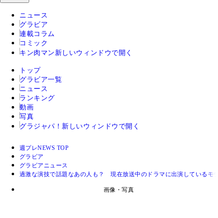
ニュース
グラビア
連載コラム
コミック
キン肉マン
新しいウィンドウで開く
トップ
グラビア一覧
ニュース
ランキング
動画
写真
グラジャパ！
新しいウィンドウで開く
週プレNEWS TOP
グラビア
グラビアニュース
過激な演技で話題なあの人も？ 現在放送中のドラマに出演しているモデ
画像・写真