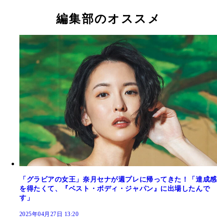
編集部のオススメ
川津明日香デジタル写真集『冬に咲くWinter Flowe
川津明日香デジタル写真集『冬に咲くWinter Flowe
新田さちかデジタル写真集『彼女の現在』／撮影：
新田さちかデジタル写真集『彼女の現在』／撮影：
西葉瑞希デジタル写真集『笑う門には』／撮影：前
西葉瑞希デジタル写真集『笑う門には』／撮影：前
奈月セナ デジタル写真集『女王の帰還』／撮影：
奈月セナ デジタル写真集『女王の帰還』／撮影：
撮影：大辻隆広
撮影：大辻隆広
祐
祐
広
広
「グラビアの女王」奈月セナが週プレに帰ってきた！「達成感
を得たくて、『ベスト・ボディ・ジャパン』に出場したんで
す」
2025年04月27日 13:20