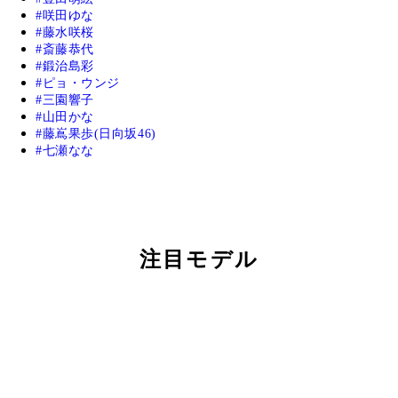
咲田ゆな
藤水咲桜
斎藤恭代
鍛治島彩
ピョ・ウンジ
三園響子
山田かな
藤嶌果歩(日向坂46)
七瀬なな
注目モデル