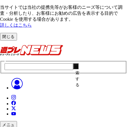
当サイトでは当社の提携先等がお客様のニーズ等について調
査・分析したり、お客様にお勧めの広告を表⽰する⽬的で
Cookie を使⽤する場合があります。
詳しくはこちら
閉じる
検
索
す
る
メニュ