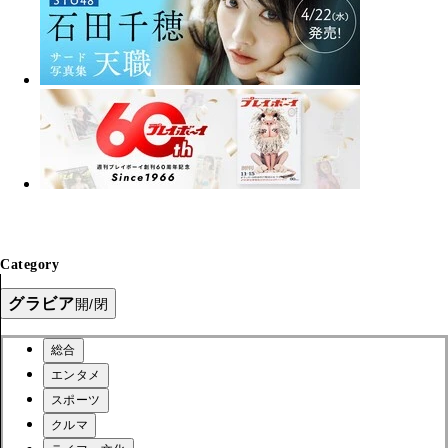
Category
グラビア
開/閉
総合
エンタメ
スポーツ
クルマ