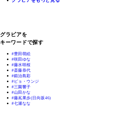
グラビアをもっと見る
グラビアを
キーワードで探す
豊田萌絵
咲田ゆな
藤水咲桜
斎藤恭代
鍛治島彩
ピョ・ウンジ
三園響子
山田かな
藤嶌果歩(日向坂46)
七瀬なな