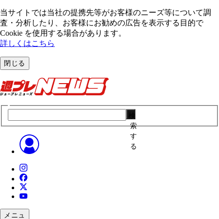
当サイトでは当社の提携先等がお客様のニーズ等について調
査・分析したり、お客様にお勧めの広告を表⽰する⽬的で
Cookie を使⽤する場合があります。
詳しくはこちら
閉じる
検
索
す
る
メニュ