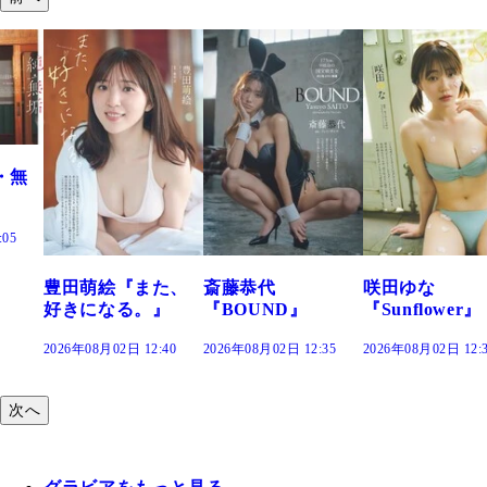
豊田萌絵『また、
斎藤恭代
咲田ゆな
好きになる。』
『BOUND』
『Sunflower』
2026年08月02日 12:40
2026年08月02日 12:35
2026年08月02日 12:30
2
次へ