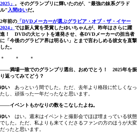
2025」
。そのグランプリに輝いたのが、"最強の妹系グラド
ル"
入間ゆい
だ。
2年前の
「DVDメーカーが選ぶグラビア・オブ・ザ・イヤー
2024」
では新人賞を受賞したゆいちゃんが、昨年はさらに躍
進！ DVDの大ヒットを連発させ、各DVDメーカーの担当者
に「今後のグラビア界は明るい」とまで言わしめる彼女を直撃
した。
＊ ＊ ＊
――満場一致でのグランプリ選出、おめでとう！ 2025年を振
り返ってみてどう？
ゆい
あっという間でした。ただ、去年より格段に忙しくなっ
たし、頑張った一年だったなと思います。
――イベントもかなりの数をこなしたよね。
ゆい
はい。週末はイベントと撮影会でほぼ埋まっている状態
でした。ただ、私よりも来てくださるファンの方のほうが大変
だったと思います。