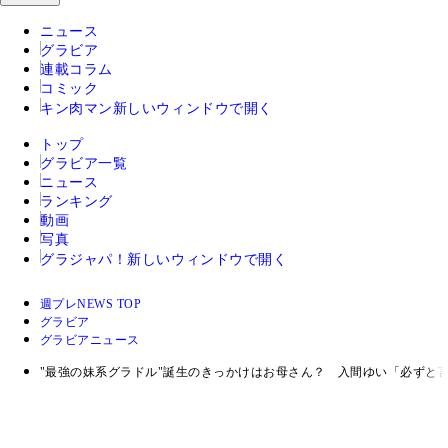
ニュース
グラビア
連載コラム
コミック
キン肉マン
新しいウィンドウで開く
トップ
グラビア一覧
ニュース
ランキング
動画
写真
グラジャパ！
新しいウィンドウで開く
週プレNEWS TOP
グラビア
グラビアニュース
"最強の妹系グラドル"誕生のきっかけはお母さん？ 入間ゆい「必ずと