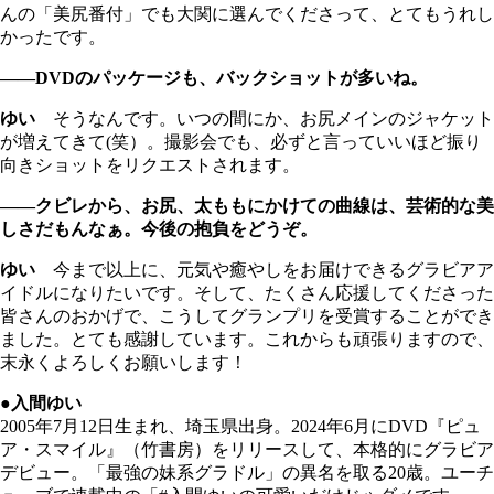
んの「美尻番付」でも大関に選んでくださって、とてもうれし
かったです。
――DVDのパッケージも、バックショットが多いね。
ゆい
そうなんです。いつの間にか、お尻メインのジャケット
が増えてきて(笑）。撮影会でも、必ずと言っていいほど振り
向きショットをリクエストされます。
――クビレから、お尻、太ももにかけての曲線は、芸術的な美
しさだもんなぁ。今後の抱負をどうぞ。
ゆい
今まで以上に、元気や癒やしをお届けできるグラビアア
イドルになりたいです。そして、たくさん応援してくださった
皆さんのおかげで、こうしてグランプリを受賞することができ
ました。とても感謝しています。これからも頑張りますので、
末永くよろしくお願いします！
●入間ゆい
2005年7月12日生まれ、埼玉県出身。2024年6月にDVD『ピュ
ア・スマイル』（竹書房）をリリースして、本格的にグラビア
デビュー。「最強の妹系グラドル」の異名を取る20歳。ユーチ