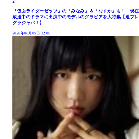
2
『仮面ライダーゼッツ』の「みなみ」＆「なすか」も！ 現在
放送中のドラマに出演中のモデルのグラビアを大特集【週プレ
グラジャパ！】
2026年08月05日 12:00