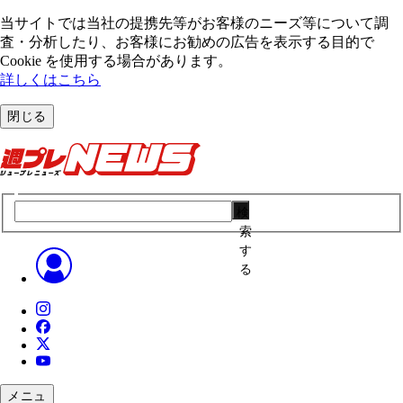
当サイトでは当社の提携先等がお客様のニーズ等について調
査・分析したり、お客様にお勧めの広告を表⽰する⽬的で
Cookie を使⽤する場合があります。
詳しくはこちら
閉じる
検
索
す
る
メニュ