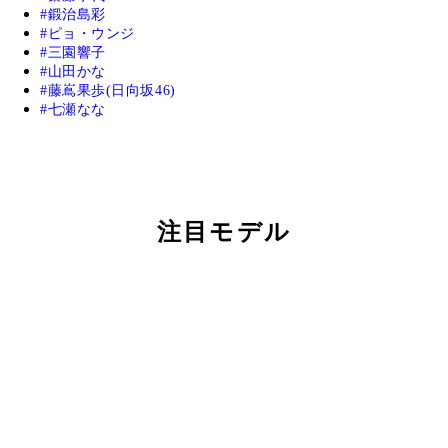
鍛治島彩
ピョ・ウンジ
三園響子
山田かな
藤嶌果歩(日向坂46)
七瀬なな
注目モデル