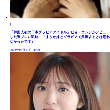
3
「韓国人初の日本グラビアアイドル」ピョ・ウンジがデビュー
した週プレに凱旋！「まさか妹とグラビアで共演するとは思わ
なかったです」
2026年08月03日 20:00