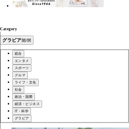
Category
グラビア
開/閉
総合
エンタメ
スポーツ
クルマ
ライフ・文化
社会
政治・国際
経済・ビジネス
IT・科学
グラビア