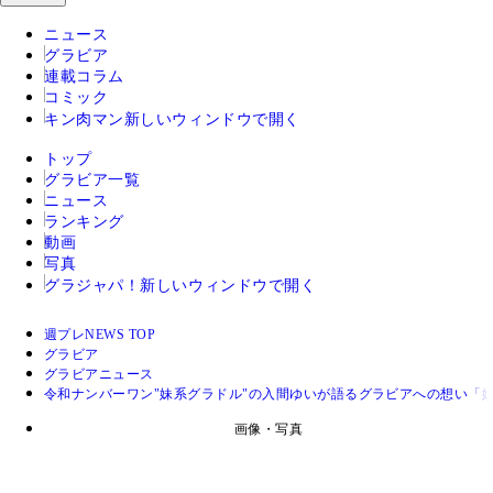
ニュース
グラビア
連載コラム
コミック
キン肉マン
新しいウィンドウで開く
トップ
グラビア一覧
ニュース
ランキング
動画
写真
グラジャパ！
新しいウィンドウで開く
週プレNEWS TOP
グラビア
グラビアニュース
令和ナンバーワン"妹系グラドル"の入間ゆいが語るグラビアへの想い「
画像・写真