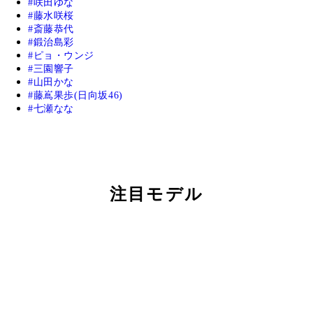
咲田ゆな
藤水咲桜
斎藤恭代
鍛治島彩
ピョ・ウンジ
三園響子
山田かな
藤嶌果歩(日向坂46)
七瀬なな
注目モデル