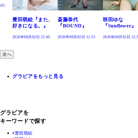
た、
斎藤恭代
咲田ゆな
藤水咲桜『花
』
『BOUND』
『Sunflower』
だまり』
:40
2026年08月02日 12:35
2026年08月02日 12:30
2026年08月02日 12:
次へ
グラビアをもっと見る
グラビアを
キーワードで探す
豊田萌絵