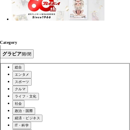
Category
グラビア
開/閉
総合
エンタメ
スポーツ
クルマ
ライフ・文化
社会
政治・国際
経済・ビジネス
IT・科学