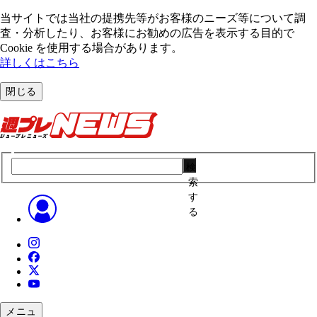
当サイトでは当社の提携先等がお客様のニーズ等について調
査・分析したり、お客様にお勧めの広告を表⽰する⽬的で
Cookie を使⽤する場合があります。
詳しくはこちら
閉じる
検
索
す
る
メニュ