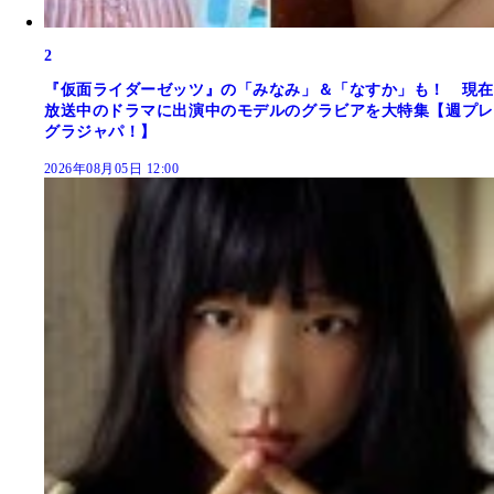
2
『仮面ライダーゼッツ』の「みなみ」＆「なすか」も！ 現在
放送中のドラマに出演中のモデルのグラビアを大特集【週プレ
グラジャパ！】
2026年08月05日 12:00