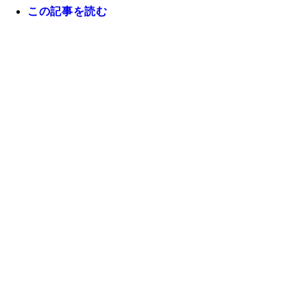
この記事を読む
『週刊プレイボーイ』2025年42・43合併号（撮影
ウリョウマ）より
『ファンタジーノンフィクション』 入間ゆい 撮影
ウリョウマ 価格／1,100円（税込） 20歳になり、
人っぽくなったゆいちゃん。かわいくてピュアでは
い、まるでファンタジーのような存在感。無邪気な
をいろんな角度から6つの衣装で撮影。どこから見
わいさとドキドキが止まらない。