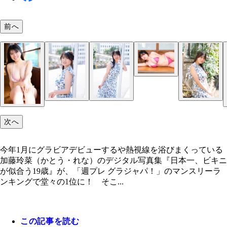
前へ
デジタル写真集『日本一、ビキニが似合う19歳』
次へ
影：Takeo dec.）より
今年1月にグラビアデビューするや熱視線を浴びまくっている
加藤玲菜（かとう・れな）のデジタル写真集『日本一、ビキニ
が似合う19歳』が、「週プレ グラジャパ！」のマンスリーラ
ンキングで堂々の1位に！ そこ...
この記事を読む