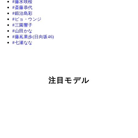
藤水咲桜
斎藤恭代
鍛治島彩
ピョ・ウンジ
三園響子
山田かな
藤嶌果歩(日向坂46)
七瀬なな
注目モデル