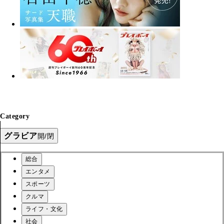
Category
グラビア
開/閉
総合
エンタメ
スポーツ
クルマ
ライフ・文化
社会