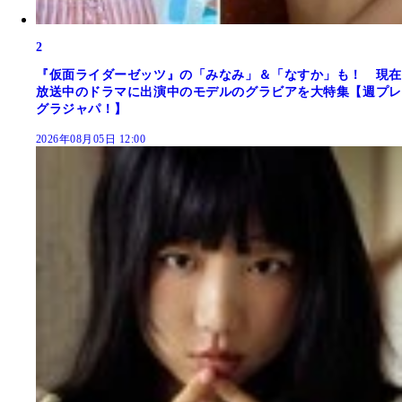
2
『仮面ライダーゼッツ』の「みなみ」＆「なすか」も！ 現在
放送中のドラマに出演中のモデルのグラビアを大特集【週プレ
グラジャパ！】
2026年08月05日 12:00