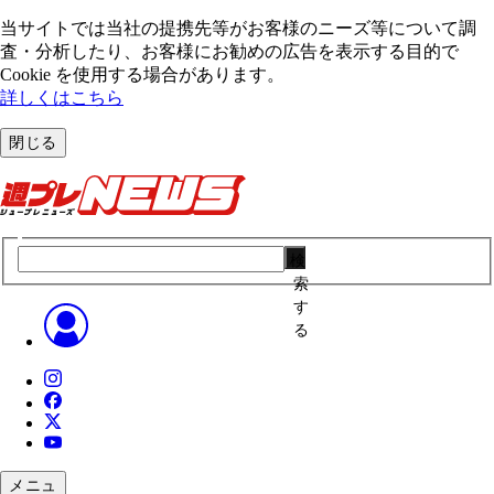
当サイトでは当社の提携先等がお客様のニーズ等について調
査・分析したり、お客様にお勧めの広告を表⽰する⽬的で
Cookie を使⽤する場合があります。
詳しくはこちら
閉じる
検
索
す
る
メニュ