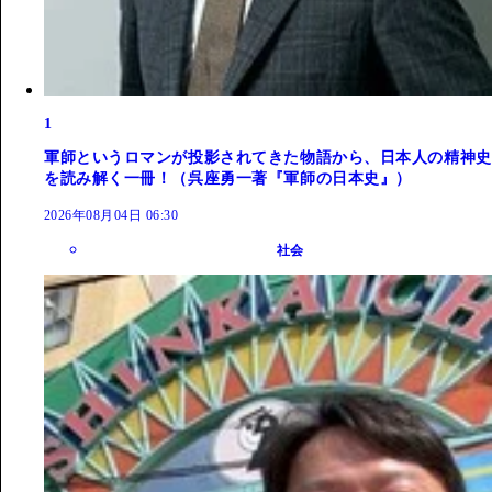
1
軍師というロマンが投影されてきた物語から、日本人の精神史
を読み解く一冊！（呉座勇一著『軍師の日本史』）
2026年08月04日 06:30
社会