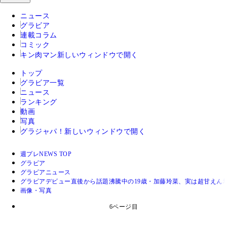
ニュース
グラビア
連載コラム
コミック
キン肉マン
新しいウィンドウで開く
トップ
グラビア一覧
ニュース
ランキング
動画
写真
グラジャパ！
新しいウィンドウで開く
週プレNEWS TOP
グラビア
グラビアニュース
グラビアデビュー直後から話題沸騰中の19歳・加藤玲菜、実は超甘えん
画像・写真
6ページ目