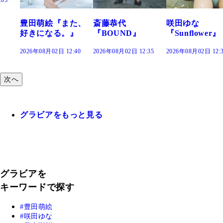
絵『また、
斎藤恭代
咲田ゆな
藤水咲
なる。』
『BOUND』
『Sunflower』
だまり
02日 12:40
2026年08月02日 12:35
2026年08月02日 12:30
2026年08月0
次へ
グラビアをもっと見る
グラビアを
キーワードで探す
豊田萌絵
咲田ゆな