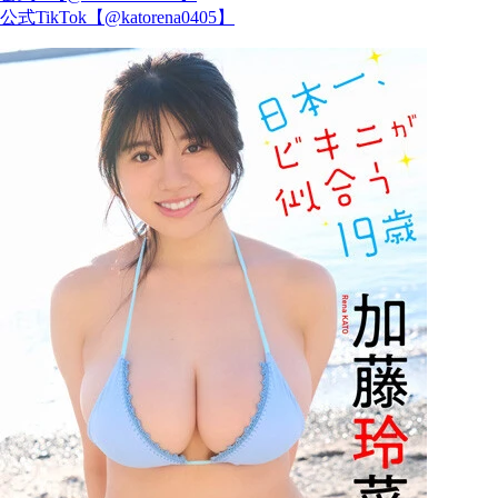
公式TikTok【@katorena0405】