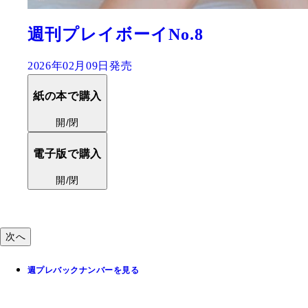
イボーイNo.8
『週刊
期グ
09日発売
2025年
入
紙の本
開
入
電子版
開
次へ
週プレバックナンバーを見る