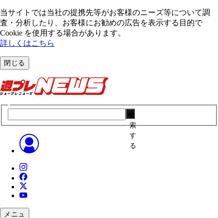
当サイトでは当社の提携先等がお客様のニーズ等について調
査・分析したり、お客様にお勧めの広告を表⽰する⽬的で
Cookie を使⽤する場合があります。
詳しくはこちら
閉じる
検
索
す
る
メニュ