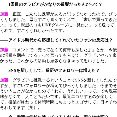
――1回目のグラビアがかなりの反響だったんだって？
加藤
正直、こんなに反響があると思ってなかったので、びっ
くりしました。母もすごく喜んでくれて、「書店で買ってきた
よ」って。親戚のコもLINEグループに「見たよ」って送って
くれて、すごくうれしかったです。
――アイドル時代から応援してくれていたファンの反応は？
加藤
コメントで「売ってなくて何軒も探したよ」とか「今後
の活躍も期待してる」って言ってもらえて、グラビアやって良
かった、これからの活動も頑張らなきゃって思いました。
――SNSを新しくして、反応やフォロワーは増えた？
加藤
グラビアに挑戦するということでSNSを新しくしたんで
すが、すごいフォロワーが増えてびっくりしました。今までそ
ういうことがなかったので「わあ、うれしい」って。でも現実
味がなくて、人ごとみたいです。最近エゴサするのが楽しく
て、授業が終わって休憩時間にちょっとエゴサして、日々そわ
そわしてます（笑）。