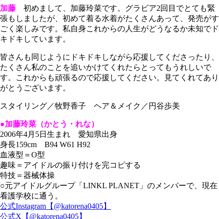
加藤
初めまして、加藤玲菜です。グラビア2回目でとても緊
張もしましたが、初めて着る水着がたくさんあって、発売がす
ごく楽しみです。私自身これからの人生がどうなるか未知でド
キドキしています。
皆さんも同じようにドキドキしながら応援してくださったり、
たくさん私のことを追いかけてくれたらとってもうれしいで
す。これからも頑張るので応援してください。見てくれてあり
がとうございます。
スタイリング／牧野香子 ヘア＆メイク／円谷歩美
●加藤玲菜（かとう・れな）
2006年4月5日生まれ 愛知県出身
身長159cm B94 W61 H92
血液型＝O型
趣味＝アイドルの振り付けを完コピする
特技＝器械体操
○元アイドルグループ「LINKL PLANET」のメンバーで、現在
看護学校に通う。
公式Instagram【@katorena0405】
公式X【@katorena0405】