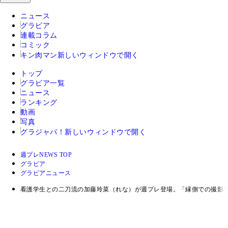
ニュース
グラビア
連載コラム
コミック
キン肉マン
新しいウィンドウで開く
トップ
グラビア一覧
ニュース
ランキング
動画
写真
グラジャパ！
新しいウィンドウで開く
週プレNEWS TOP
グラビア
グラビアニュース
看護学生との二刀流の加藤玲菜（れな）が週プレ登場。「縁側での撮影