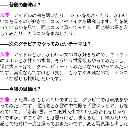
――普段の趣味は？
加藤
アイドルの曲を聴いたり、TikTokをあさったり。かわい
いコを見るのが好きで、コスメやメイクも研究します。何を使
っているかを見て、同じコスメ買ってみたり、同じ髪の巻き方
してみたり、カラコンをまねしたり。
――次のグラビアでやってみたいテーマは？
加藤
アイドルとか、かわいい女のコが好きなので、キラキラ
のリボンとか甘々の水着、そういう世界観もやってみたいし、
逆に大人っぽく、クールビューティみたいなのもやってみたい
です。真逆なんですけど（笑）。もうすぐ20歳なので、アンニ
ュイな感じも挑戦したいです。
――今後の目標は？
加藤
まだ早いかもしれないですけど、グラビアでは表紙をや
ってみたいです。北海道とか雪の中で撮る「雪グラビア」も憧
れていて、〝水着×雪〟って絶対人生でない組み合わせじゃな
いですか。すごく寒いとは思うけど、映えるし、目標みたいな
感じで絶対に一度は撮っておきたいです。あと写真集も出した