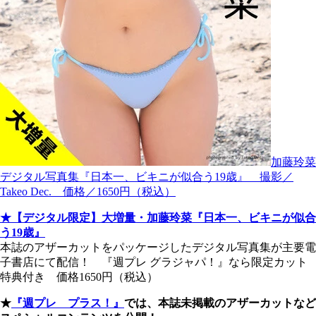
加藤玲菜
デジタル写真集『日本一、ビキニが似合う19歳』 撮影／
Takeo Dec. 価格／1650円（税込）
★【デジタル限定】大増量・加藤玲菜『日本一、ビキニが似合
う19歳』
本誌のアザーカットをパッケージしたデジタル写真集が主要電
子書店にて配信！ 『週プレ グラジャパ！』なら限定カット
特典付き 価格1650円（税込）
★
『週プレ プラス！』
では、本誌未掲載のアザーカットなど