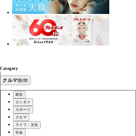
Category
クルマ
開/閉
総合
エンタメ
スポーツ
クルマ
ライフ・文化
社会