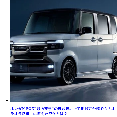
ホンダN-BOX"顔面整形"の舞台裏。上半期10万台超でも「オ
ラオラ路線」に変えたワケとは？