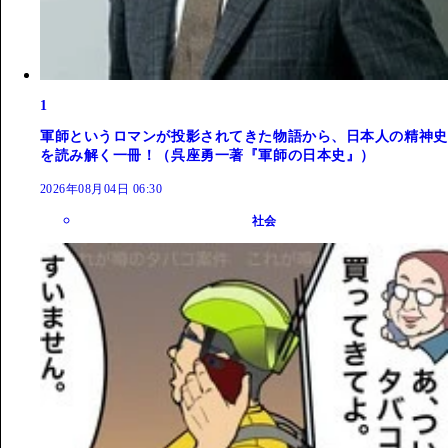
1
軍師というロマンが投影されてきた物語から、日本人の精神史
を読み解く一冊！（呉座勇一著『軍師の日本史』）
2026年08月04日 06:30
社会