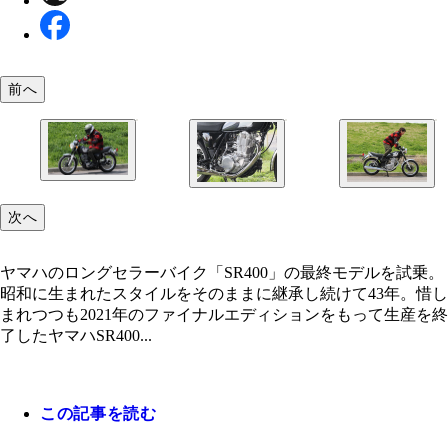
前へ
ヤマハのロングセラーバイク「SR400」の最終モデ
次へ
試乗。
搭載エンジンは400ccの空冷単気筒。昭和を感じる
SRのエンジン始動はド硬派にも程があるキック。
ッドモデルだ
は〝儀式〟と呼ぶ
ヤマハのロングセラーバイク「SR400」の最終モデルを試乗。
昭和に生まれたスタイルをそのままに継承し続けて43年。惜し
まれつつも2021年のファイナルエディションをもって生産を終
了したヤマハSR400...
この記事を読む