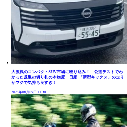
大激戦のコンパクトSUV市場に殴り込み！ 公道テストでわ
かった反撃の切り札の本物度 日産 「新型キックス」の走り
がマジで気持ち良すぎ！
2026年08月05日 11:30