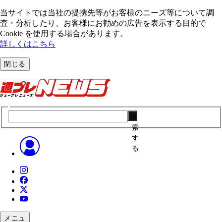
当サイトでは当社の提携先等がお客様のニーズ等について調
査・分析したり、お客様にお勧めの広告を表⽰する⽬的で
Cookie を使⽤する場合があります。
詳しくはこちら
閉じる
検
索
す
る
メニュ