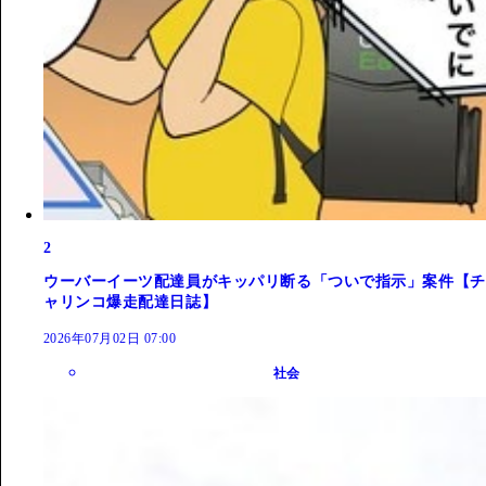
2
ウーバーイーツ配達員がキッパリ断る「ついで指示」案件【チ
ャリンコ爆走配達日誌】
2026年07月02日 07:00
社会