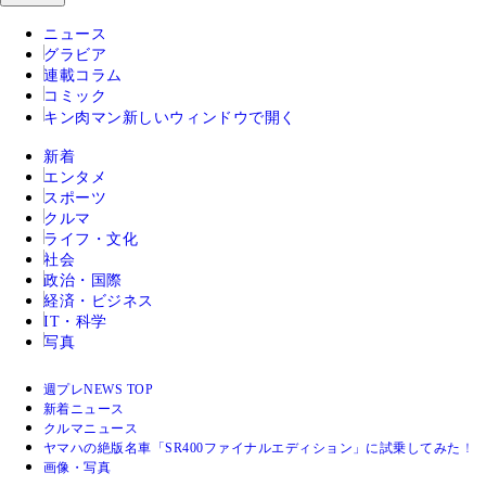
ニュース
グラビア
連載コラム
コミック
キン肉マン
新しいウィンドウで開く
新着
エンタメ
スポーツ
クルマ
ライフ・文化
社会
政治・国際
経済・ビジネス
IT・科学
写真
週プレNEWS TOP
新着ニュース
クルマニュース
ヤマハの絶版名車「SR400ファイナルエディション」に試乗してみた！
画像・写真