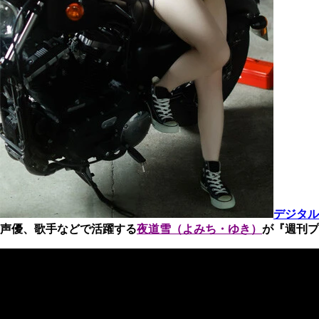
デジタル
声優、歌手などで活躍する
夜道雪（よみち・ゆき）
が『週刊プ