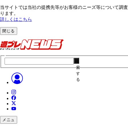
当サイトでは当社の提携先等がお客様のニーズ等について調査・
ります。
詳しくはこちら
閉じる
検
索
す
る
メニュ