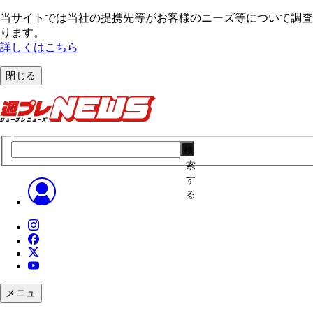
当サイトでは当社の提携先等がお客様のニーズ等について調査・
ります。
詳しくはこちら
閉じる
検
索
す
る
メニュ