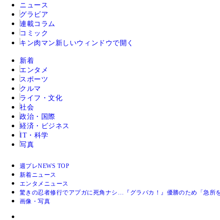
ニュース
グラビア
連載コラム
コミック
キン肉マン
新しいウィンドウで開く
新着
エンタメ
スポーツ
クルマ
ライフ・文化
社会
政治・国際
経済・ビジネス
IT・科学
写真
週プレNEWS TOP
新着ニュース
エンタメニュース
驚きの忍者修行でアプガに死角ナシ…『グラバカ！』優勝のため「急所
画像・写真