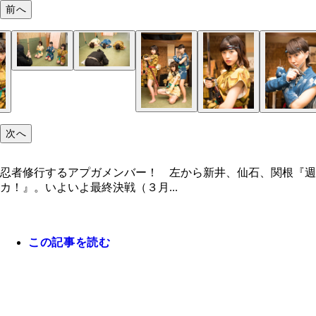
前へ
次へ
忍者修行するアプガメンバー！ 左から新井、仙石、関根『週
カ！』。いよいよ最終決戦（３月...
この記事を読む