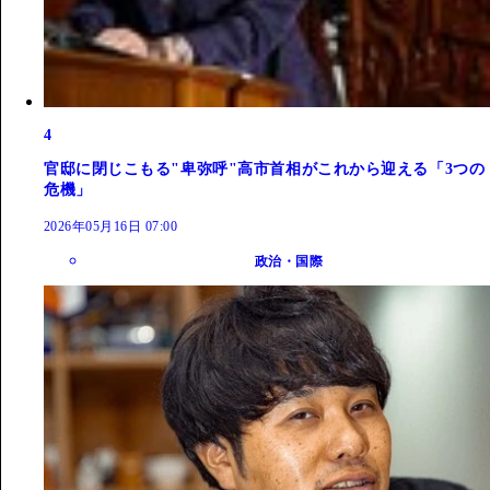
4
官邸に閉じこもる"卑弥呼"高市首相がこれから迎える「3つの
危機」
2026年05月16日 07:00
政治・国際