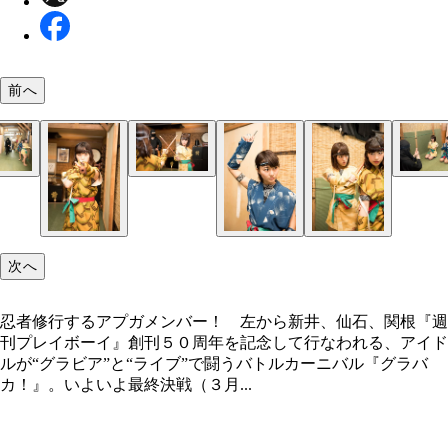
前へ
次へ
忍者修行するアプガメンバー！ 左から新井、仙石、関根『週
刊プレイボーイ』創刊５０周年を記念して行なわれる、アイド
ルが“グラビア”と“ライブ”で闘うバトルカーニバル『グラバ
カ！』。いよいよ最終決戦（３月...