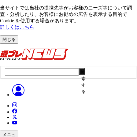
当サイトでは当社の提携先等がお客様のニーズ等について調
査・分析したり、お客様にお勧めの広告を表⽰する⽬的で
Cookie を使⽤する場合があります。
詳しくはこちら
閉じる
検
索
す
る
メニュ