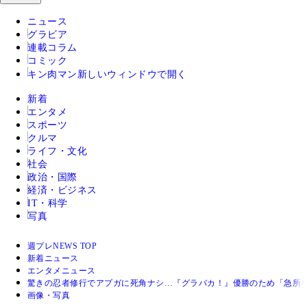
ニュース
グラビア
連載コラム
コミック
キン肉マン
新しいウィンドウで開く
新着
エンタメ
スポーツ
クルマ
ライフ・文化
社会
政治・国際
経済・ビジネス
IT・科学
写真
週プレNEWS TOP
新着ニュース
エンタメニュース
驚きの忍者修行でアプガに死角ナシ…『グラバカ！』優勝のため「急所
画像・写真