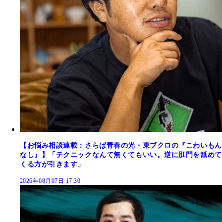
【お悩み相談連載：さらば青春の光・東ブクロの『こわいもん
なし』】「テクニックなんて無くてもいい。逆に肛門を舐めて
くる方が引きます」
2026年08月07日 17:30