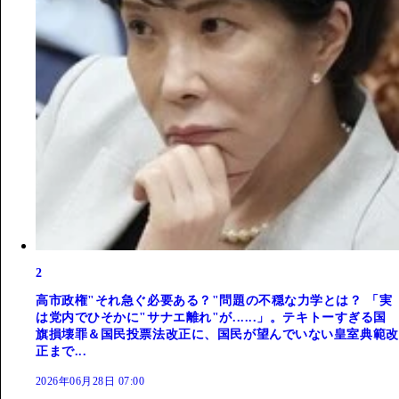
2
高市政権"それ急ぐ必要ある？"問題の不穏な力学とは？ 「実
は党内でひそかに"サナエ離れ"が......」。テキトーすぎる国
旗損壊罪＆国民投票法改正に、国民が望んでいない皇室典範改
正まで...
2026年06月28日 07:00