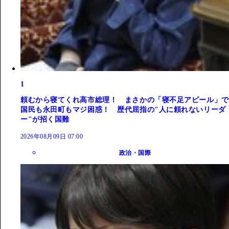
1
頼むから寝てくれ高市総理！ まさかの「寝不足アピール」で
国民も永田町もマジ困惑！ 歴代屈指の"人に頼れないリーダ
ー"が招く国難
2026年08月09日 07:00
政治・国際