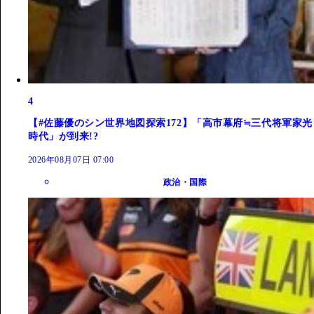
4
【#佐藤優のシン世界地図探索172】「高市幕府≒三代将軍家光
時代」が到来!?
2026年08月07日 07:00
政治・国際