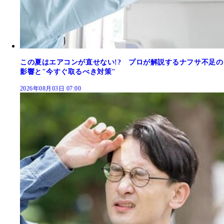
この夏はエアコンが直せない!? プロが解説するナフサ不足の
影響と"今すぐ取るべき対策"
2026年08月03日 07:00