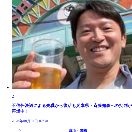
2
不信任決議による失職から復活も兵庫県・斉藤知事への批判が
再燃中！
2026年08月07日 07:30
政治・国際