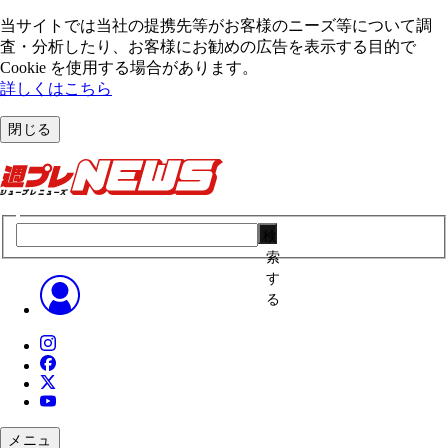
当サイトでは当社の提携先等がお客様のニーズ等について調
査・分析したり、お客様にお勧めの広告を表⽰する⽬的で
Cookie を使⽤する場合があります。
詳しくはこちら
閉じる
検
索
す
る
メニュ