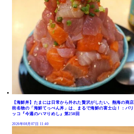
【海鮮丼】たまには日常から外れた贅沢がしたい。熱海の商店
街名物の「海鮮てっぺん丼」は、まるで海鮮の富士山！：パリ
ッコ『今週のハマりめし』第250回
2026年08月07日 11:40