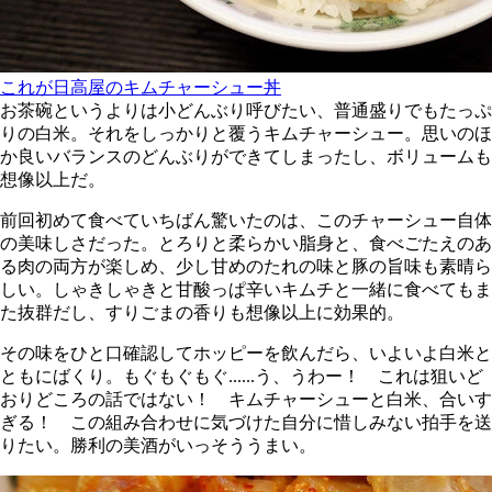
これが日高屋のキムチャーシュー丼
お茶碗というよりは小どんぶり呼びたい、普通盛りでもたっぷ
りの白米。それをしっかりと覆うキムチャーシュー。思いのほ
か良いバランスのどんぶりができてしまったし、ボリュームも
想像以上だ。
前回初めて食べていちばん驚いたのは、このチャーシュー自体
の美味しさだった。とろりと柔らかい脂身と、食べごたえのあ
る肉の両方が楽しめ、少し甘めのたれの味と豚の旨味も素晴ら
しい。しゃきしゃきと甘酸っぱ辛いキムチと一緒に食べてもま
た抜群だし、すりごまの香りも想像以上に効果的。
その味をひと口確認してホッピーを飲んだら、いよいよ白米と
ともにばくり。もぐもぐもぐ......う、うわー！ これは狙いど
おりどころの話ではない！ キムチャーシューと白米、合いす
ぎる！ この組み合わせに気づけた自分に惜しみない拍手を送
りたい。勝利の美酒がいっそううまい。