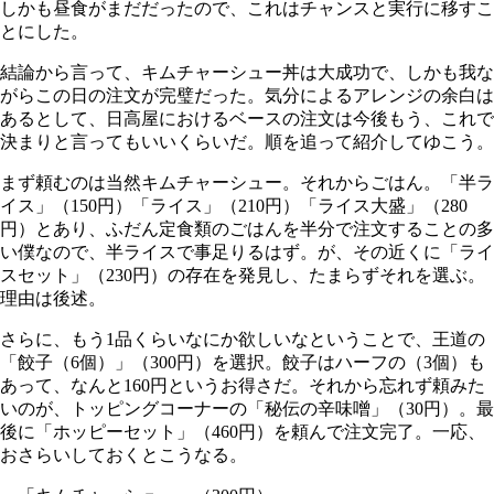
しかも昼食がまだだったので、これはチャンスと実行に移すこ
とにした。
結論から言って、キムチャーシュー丼は大成功で、しかも我な
がらこの日の注文が完璧だった。気分によるアレンジの余白は
あるとして、日高屋におけるベースの注文は今後もう、これで
決まりと言ってもいいくらいだ。順を追って紹介してゆこう。
まず頼むのは当然キムチャーシュー。それからごはん。「半ラ
イス」（150円）「ライス」（210円）「ライス大盛」（280
円）とあり、ふだん定食類のごはんを半分で注文することの多
い僕なので、半ライスで事足りるはず。が、その近くに「ライ
スセット」（230円）の存在を発見し、たまらずそれを選ぶ。
理由は後述。
さらに、もう1品くらいなにか欲しいなということで、王道の
「餃子（6個）」（300円）を選択。餃子はハーフの（3個）も
あって、なんと160円というお得さだ。それから忘れず頼みた
いのが、トッピングコーナーの「秘伝の辛味噌」（30円）。最
後に「ホッピーセット」（460円）を頼んで注文完了。一応、
おさらいしておくとこうなる。