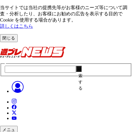
当サイトでは当社の提携先等がお客様のニーズ等について調
査・分析したり、お客様にお勧めの広告を表⽰する⽬的で
Cookie を使⽤する場合があります。
詳しくはこちら
閉じる
検
索
す
る
メニュ