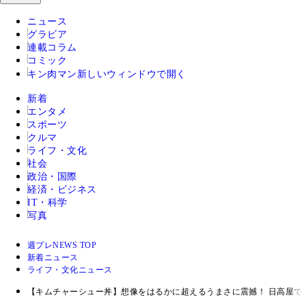
ニュース
グラビア
連載コラム
コミック
キン肉マン
新しいウィンドウで開く
新着
エンタメ
スポーツ
クルマ
ライフ・文化
社会
政治・国際
経済・ビジネス
IT・科学
写真
週プレNEWS TOP
新着ニュース
ライフ・文化ニュース
【キムチャーシュー丼】想像をはるかに超えるうまさに震撼！ 日高屋で