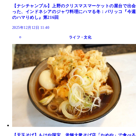
【ナシチャンプル】上野のクリスマスマーケットの屋台で出会
った、インドネシアのジャワ料理にハマる冬：パリッコ『今週
のハマりめし』第216回
2025年12月12日 11:40
ライフ・文化
【天玉そば】もはや国宝。老舗大衆そば店「かめや」で食べる