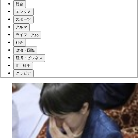
総合
エンタメ
スポーツ
クルマ
ライフ・文化
社会
政治・国際
経済・ビジネス
IT・科学
グラビア