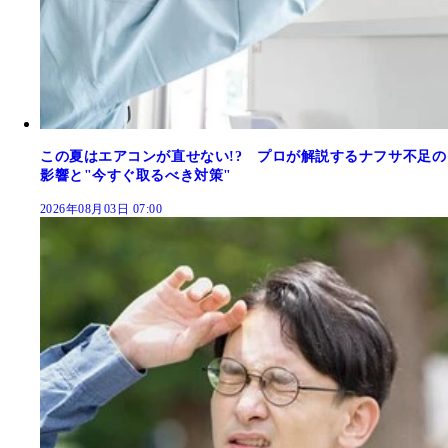
この夏はエアコンが直せない!? プロが解説するナフサ不足の
影響と"今すぐ取るべき対策"
2026年08月03日 07:00