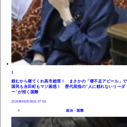
1
頼むから寝てくれ高市総理！ まさかの「寝不足アピール」で
国民も永田町もマジ困惑！ 歴代屈指の"人に頼れないリーダ
ー"が招く国難
2026年08月09日 07:00
政治・国際