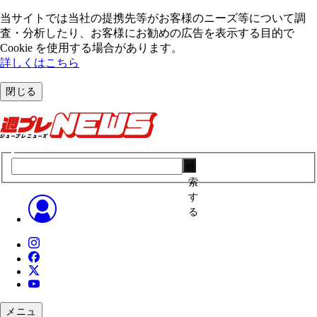
当サイトでは当社の提携先等がお客様のニーズ等について調
査・分析したり、お客様にお勧めの広告を表⽰する⽬的で
Cookie を使⽤する場合があります。
詳しくはこちら
閉じる
検
索
す
る
メニュ