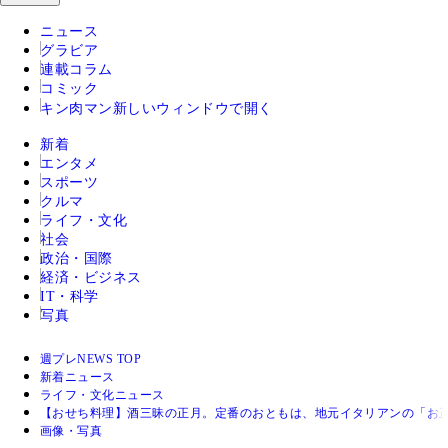
ニュース
グラビア
連載コラム
コミック
キン肉マン
新しいウィンドウで開く
新着
エンタメ
スポーツ
クルマ
ライフ・文化
社会
政治・国際
経済・ビジネス
IT・科学
写真
週プレNEWS TOP
新着ニュース
ライフ・文化ニュース
【おせち料理】酒三昧の正月。定番のおともは、地元イタリアンの「お正
画像・写真