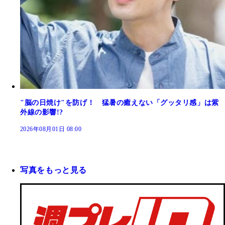
"脳の日焼け"を防げ！ 猛暑の癒えない「グッタリ感」は紫
外線の影響!?
2026年08月01日 08:00
写真をもっと見る