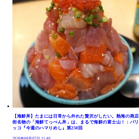
【海鮮丼】たまには日常から外れた贅沢がしたい。熱海の商店
街名物の「海鮮てっぺん丼」は、まるで海鮮の富士山！：パリ
ッコ『今週のハマりめし』第250回
2026年08月07日 11:40