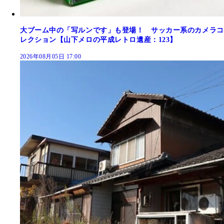
大ブーム中の「写ルンです」も登場！ サッカー系のカメラコ
レクション【山下メロの平成レトロ遺産：123】
2026年08月05日 17:00