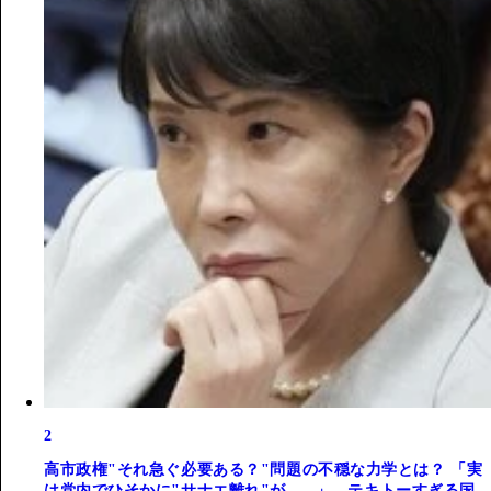
2
高市政権"それ急ぐ必要ある？"問題の不穏な力学とは？ 「実
は党内でひそかに"サナエ離れ"が......」。テキトーすぎる国