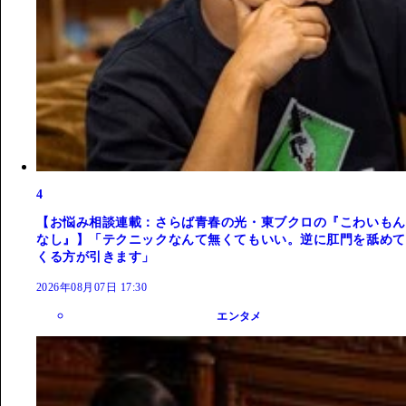
4
【お悩み相談連載：さらば青春の光・東ブクロの『こわいもん
なし』】「テクニックなんて無くてもいい。逆に肛門を舐めて
くる方が引きます」
2026年08月07日 17:30
エンタメ