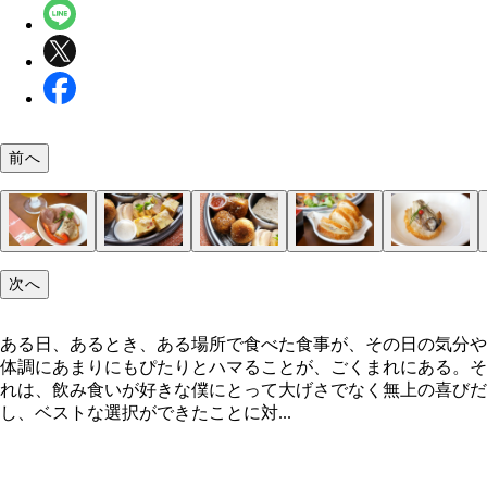
前へ
来るか!?
練馬区の初日の出
どーん！
小粋な料理たち
センターはテリーヌ
海の幸
主役級の肉料理ゾーン
では始めます！
オムレツにガランティーヌ
ライスコロッケ
バゲットつきが嬉しい
牡蠣、たまらん……
レバーパテ
次へ
ある日、あるとき、ある場所で食べた食事が、その日の気分や
体調にあまりにもぴたりとハマることが、ごくまれにある。そ
れは、飲み食いが好きな僕にとって大げさでなく無上の喜びだ
し、ベストな選択ができたことに対...