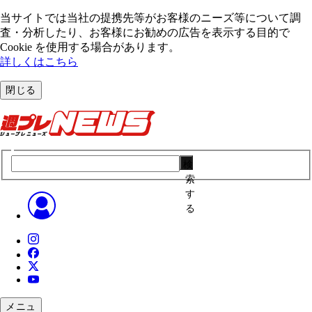
当サイトでは当社の提携先等がお客様のニーズ等について調
査・分析したり、お客様にお勧めの広告を表⽰する⽬的で
Cookie を使⽤する場合があります。
詳しくはこちら
閉じる
検
索
す
る
メニュ