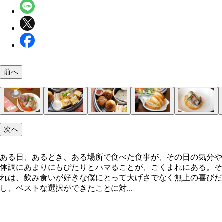
前へ
来るか!?
練馬区の初日の出
どーん！
小粋な料理たち
センターはテリーヌ
海の幸
主役級の肉料理ゾーン
では始めます！
オムレツにガランティーヌ
ライスコロッケ
バゲットつきが嬉しい
牡蠣、たまらん……
レバーパテ
次へ
ある日、あるとき、ある場所で食べた食事が、その日の気分や
体調にあまりにもぴたりとハマることが、ごくまれにある。そ
れは、飲み食いが好きな僕にとって大げさでなく無上の喜びだ
し、ベストな選択ができたことに対...