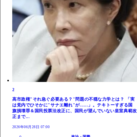
2
高市政権"それ急ぐ必要ある？"問題の不穏な力学とは？ 「実
は党内でひそかに"サナエ離れ"が......」。テキトーすぎる国
旗損壊罪＆国民投票法改正に、国民が望んでいない皇室典範改
正まで...
2026年06月28日 07:00
政治・国際