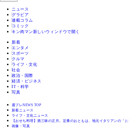
ニュース
グラビア
連載コラム
コミック
キン肉マン
新しいウィンドウで開く
新着
エンタメ
スポーツ
クルマ
ライフ・文化
社会
政治・国際
経済・ビジネス
IT・科学
写真
週プレNEWS TOP
新着ニュース
ライフ・文化ニュース
【おせち料理】酒三昧の正月。定番のおともは、地元イタリアンの「お正
画像・写真