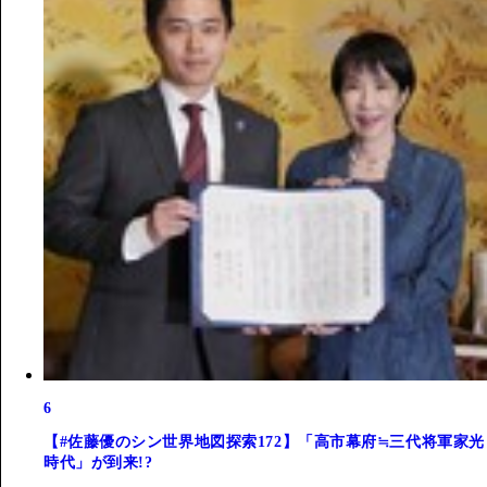
6
【#佐藤優のシン世界地図探索172】「高市幕府≒三代将軍家光
時代」が到来!?