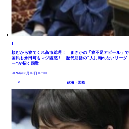
1
頼むから寝てくれ高市総理！ まさかの「寝不足アピール」で
国民も永田町もマジ困惑！ 歴代屈指の"人に頼れないリーダ
ー"が招く国難
2026年08月09日 07:00
政治・国際