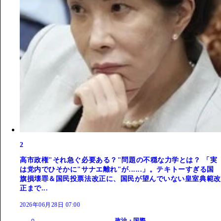
2
高市政権"それ急ぐ必要ある？"問題の不穏な力学とは？ 「実
は党内でひそかに"サナエ離れ"が......」。テキトーすぎる国
旗損壊罪＆国民投票法改正に、国民が望んでいない皇室典範改
正まで...
2026年06月28日 07:00
政治・国際