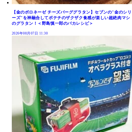
【金のボロネーゼ チーズバーググラタン】セブンの"金のシリ
ーズ"を神融合してポテチのザクザク食感が楽しい超絶肉マシ
のグラタン！＜野島慎一郎のバカレシピ＞
2026年08月07日 11:30