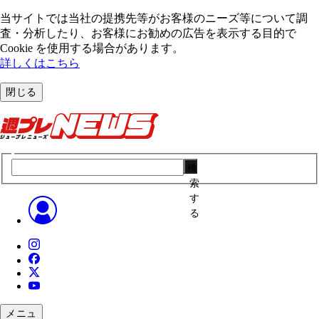
当サイトでは当社の提携先等がお客様のニーズ等について調
査・分析したり、お客様にお勧めの広告を表⽰する⽬的で
Cookie を使⽤する場合があります。
詳しくはこちら
閉じる
検
索
す
る
メニュ