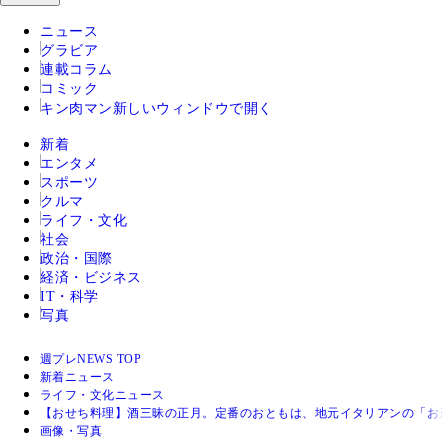
ニュース
グラビア
連載コラム
コミック
キン肉マン
新しいウィンドウで開く
新着
エンタメ
スポーツ
クルマ
ライフ・文化
社会
政治・国際
経済・ビジネス
IT・科学
写真
週プレNEWS TOP
新着ニュース
ライフ・文化ニュース
【おせち料理】酒三昧の正月。定番のおともは、地元イタリアンの「お正
画像・写真