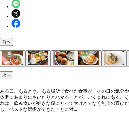
前へ
来るか!?
練馬区の初日の出
どーん！
小粋な料理たち
センターはテリーヌ
海の幸
主役級の肉料理ゾーン
では始めます！
オムレツにガランティーヌ
ライスコロッケ
バゲットつきが嬉しい
牡蠣、たまらん……
レバーパテ
次へ
ある日、あるとき、ある場所で食べた食事が、その日の気分や
体調にあまりにもぴたりとハマることが、ごくまれにある。そ
れは、飲み食いが好きな僕にとって大げさでなく無上の喜びだ
し、ベストな選択ができたことに対...