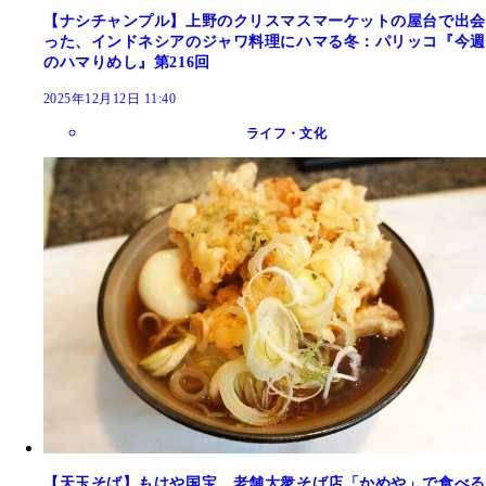
【ナシチャンプル】上野のクリスマスマーケットの屋台で出会
った、インドネシアのジャワ料理にハマる冬：パリッコ『今週
のハマりめし』第216回
2025年12月12日 11:40
ライフ・文化
【天玉そば】もはや国宝。老舗大衆そば店「かめや」で食べる