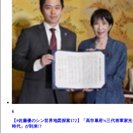
6
【#佐藤優のシン世界地図探索172】「高市幕府≒三代将軍家光
時代」が到来!?