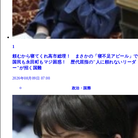
1
頼むから寝てくれ高市総理！ まさかの「寝不足アピール」で
国民も永田町もマジ困惑！ 歴代屈指の"人に頼れないリーダ
ー"が招く国難
2026年08月09日 07:00
政治・国際