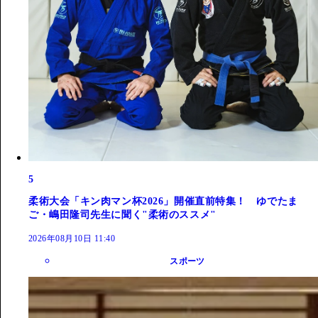
5
柔術大会「キン肉マン杯2026」開催直前特集！ ゆでたま
ご・嶋田隆司先生に聞く"柔術のススメ"
2026年08月10日 11:40
スポーツ