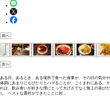
前へ
「Cafe RUSSIA」
店内
おすすめの組み合わせ
ウォッカで乾杯
「ボルシチ（ハーフサイズ）」
とても美味しい
これがビーフストロガノフ！
恍惚のストロガノフタイム
サービスのデザート
次へ
ある日、あるとき、ある場所で食べた食事が、その日の気分や
体調にあまりにもぴたりとハマることが、ごくまれにある。そ
れは、飲み食いが好きな僕にとって大げさでなく無上の喜びだ
し、ベストな選択ができたことに対...