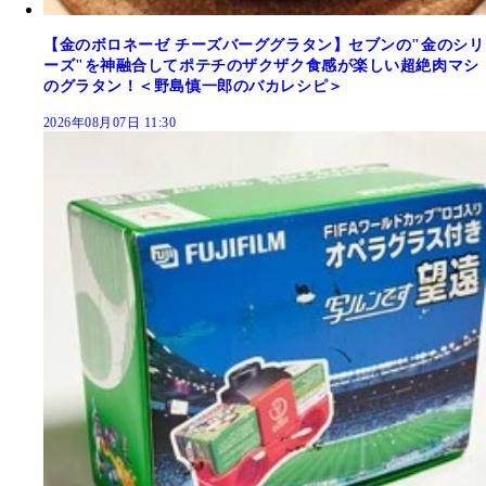
【金のボロネーゼ チーズバーググラタン】セブンの"金のシリ
ーズ"を神融合してポテチのザクザク食感が楽しい超絶肉マシ
のグラタン！＜野島慎一郎のバカレシピ＞
2026年08月07日 11:30