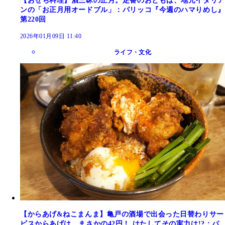
【おせち料理】酒三昧の正月。定番のおともは、地元イタリア
ンの「お正月用オードブル」：パリッコ『今週のハマりめし』
第220回
2026年01月09日 11:40
ライフ・文化
【からあげ&ねこまんま】亀戸の酒場で出会った日替わりサー
ビスからあげは、まさかの42円！ はたしてその実力は!?：パ