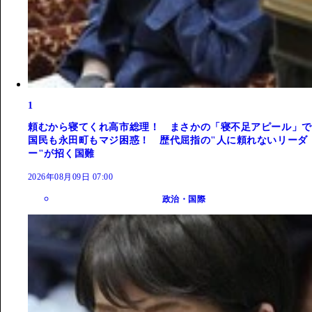
1
頼むから寝てくれ高市総理！ まさかの「寝不足アピール」で
国民も永田町もマジ困惑！ 歴代屈指の"人に頼れないリーダ
ー"が招く国難
2026年08月09日 07:00
政治・国際