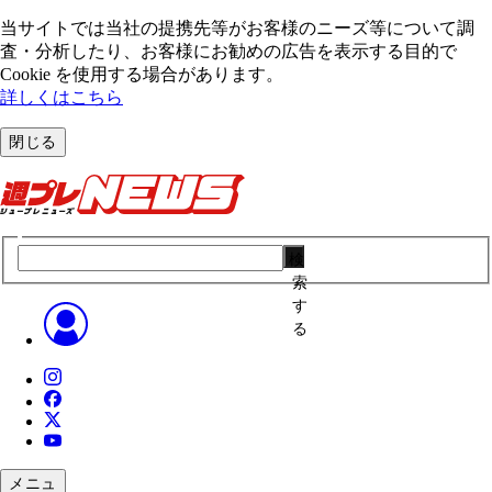
当サイトでは当社の提携先等がお客様のニーズ等について調
査・分析したり、お客様にお勧めの広告を表⽰する⽬的で
Cookie を使⽤する場合があります。
詳しくはこちら
閉じる
検
索
す
る
メニュ