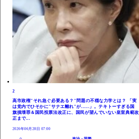
2
高市政権"それ急ぐ必要ある？"問題の不穏な力学とは？ 「実
は党内でひそかに"サナエ離れ"が......」。テキトーすぎる国
旗損壊罪＆国民投票法改正に、国民が望んでいない皇室典範改
正まで...
2026年06月28日 07:00
政治・国際