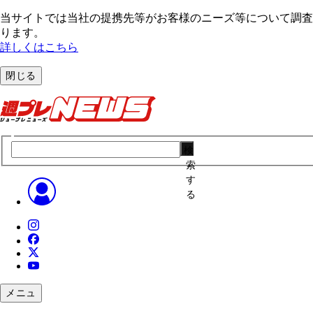
当サイトでは当社の提携先等がお客様のニーズ等について調査・
ります。
詳しくはこちら
閉じる
検
索
す
る
メニュ