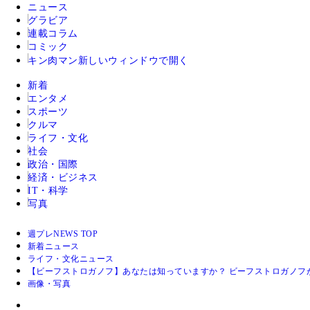
ニュース
グラビア
連載コラム
コミック
キン肉マン
新しいウィンドウで開く
新着
エンタメ
スポーツ
クルマ
ライフ・文化
社会
政治・国際
経済・ビジネス
IT・科学
写真
週プレNEWS TOP
新着ニュース
ライフ・文化ニュース
【ビーフストロガノフ】あなたは知っていますか？ ビーフストロガノフ
画像・写真