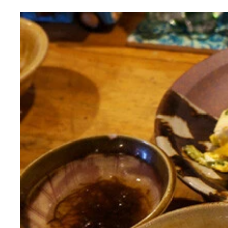
「Cafe RUSSIA」
店内
おすすめの組み合わせ
ウォッカで乾杯
「ボルシチ（ハーフサイズ）」
とても美味しい
これがビーフストロガノフ！
恍惚のストロガノフタイム
サービスのデザート