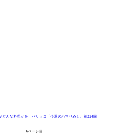
がどんな料理かを：パリッコ『今週のハマりめし』第224回
6ページ目