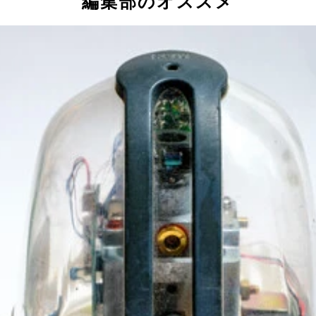
編集部のオススメ
。しかし、箱はiMacの広告風に、5色展開の円形構図を引用！