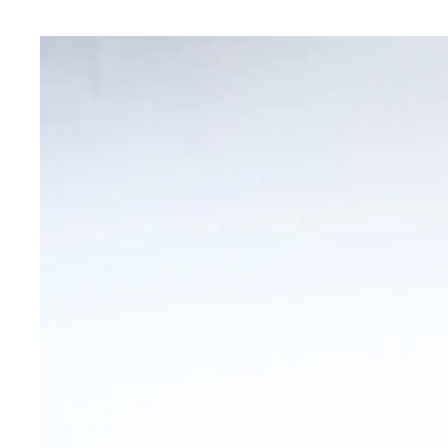
タンジェリン風
iMacグレープ風のミニクロック
当時のデスクトップPCを、無理やり透明化した製品
レトロ遺産を掘り返す山下メロ氏