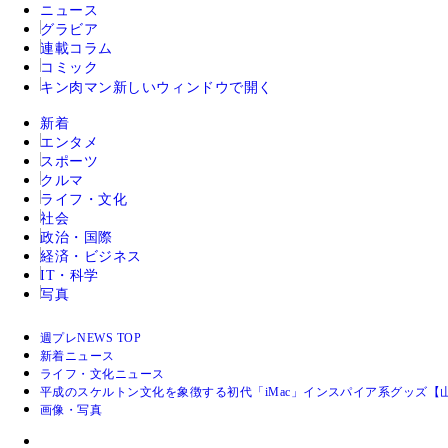
ニュース
グラビア
連載コラム
コミック
キン肉マン
新しいウィンドウで開く
新着
エンタメ
スポーツ
クルマ
ライフ・文化
社会
政治・国際
経済・ビジネス
IT・科学
写真
週プレNEWS TOP
新着ニュース
ライフ・文化ニュース
平成のスケルトン文化を象徴する初代「iMac」インスパイア系グッズ【山
画像・写真