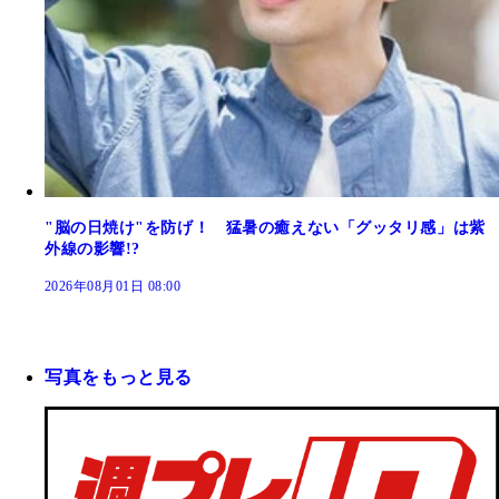
"脳の日焼け"を防げ！ 猛暑の癒えない「グッタリ感」は紫
外線の影響!?
2026年08月01日 08:00
写真をもっと見る