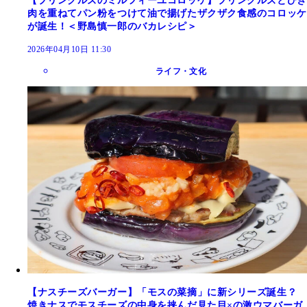
【プリングルズのミルフィーユコロッケ】プリングルズとひき
肉を重ねてパン粉をつけて油で揚げたザクザク食感のコロッケ
が誕生！＜野島慎一郎のバカレシピ＞
2026年04月10日 11:30
ライフ・文化
【ナスチーズバーガー】「モスの菜摘」に新シリーズ誕生？
焼きナスでモスチーズの中身を挟んだ見た目×の激ウマバーガ