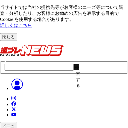
当サイトでは当社の提携先等がお客様のニーズ等について調
査・分析したり、お客様にお勧めの広告を表⽰する⽬的で
Cookie を使⽤する場合があります。
詳しくはこちら
閉じる
検
索
す
る
メニュ