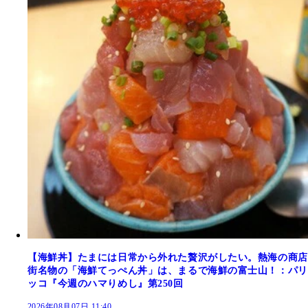
【海鮮丼】たまには日常から外れた贅沢がしたい。熱海の商店
街名物の「海鮮てっぺん丼」は、まるで海鮮の富士山！：パリ
ッコ『今週のハマりめし』第250回
2026年08月07日 11:40