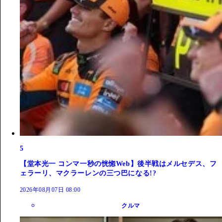
5
【堂本光一 コンマ一秒の恍惚Web】後半戦はメルセデス、フ
ェラーリ、マクラーレンの三つ巴になる!?
2026年08月07日 08:00
クルマ