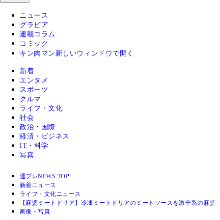
ニュース
グラビア
連載コラム
コミック
キン肉マン
新しいウィンドウで開く
新着
エンタメ
スポーツ
クルマ
ライフ・文化
社会
政治・国際
経済・ビジネス
IT・科学
写真
週プレNEWS TOP
新着ニュース
ライフ・文化ニュース
【麻婆ミートドリア】冷凍ミートドリアのミートソースを激辛系の麻婆
画像・写真