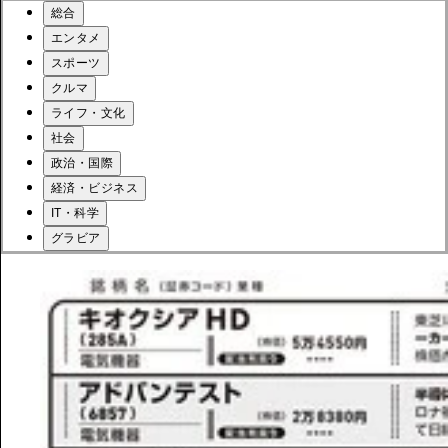
総合
エンタメ
スポーツ
クルマ
ライフ・文化
社会
政治・国際
経済・ビジネス
IT・科学
グラビア