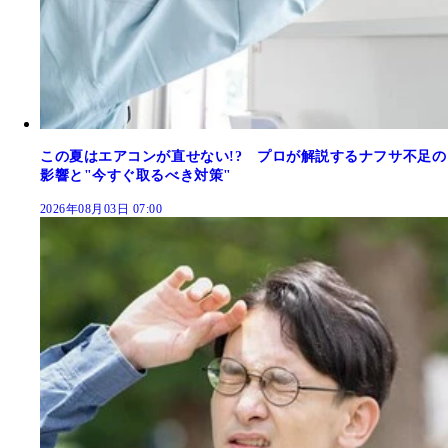
この夏はエアコンが直せない!? プロが解説するナフサ不足の
影響と"今すぐ取るべき対策"
2026年08月03日 07:00