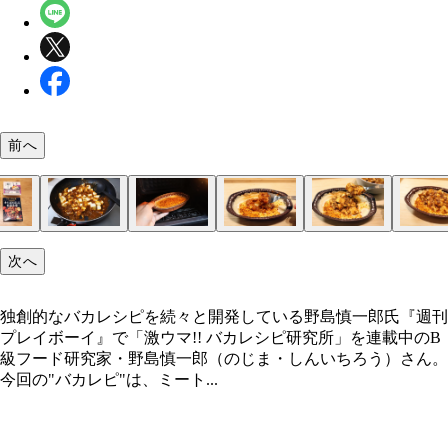
前へ
（１）マーボー！ まずは麻婆豆腐を準備しよう。
（２）レンチン！ 麻婆豆腐を調理して作る場合は
（３）除去！ ミートドリアを温めたらスプーンな
（４）かける！ ミートドリアのミートソースを取
（５）完成！「麻婆ミートドリア」
独創的なバカレシピを続々と開発している野島慎一
次へ
は市販の麻婆豆腐のもとを使っているが、レトルト
の間に電子レンジで冷凍のミートドリアを温めてお
使って表面からミートソースの部分をそぎ取るよう
いたら、その部分に麻婆豆腐をかければ完成。かけ
弁当でも問題ない。なるべく辛口のものを使い、ホ
う。サイゼリヤのミラノ風ドリアを使えればベスト
て除去しよう。面倒な場合は気にせず次の手順にス
ると麻婆の味が勝ってしまうので、最初は少なめに
独創的なバカレシピを続々と開発している野島慎一郎氏『週刊
トソースとの一体感を味わおう！
が、ミートドリアならなんでもOKだ
プするのもアリ！
べながら足していこう
プレイボーイ』で「激ウマ!! バカレシピ研究所」を連載中のB
級フード研究家・野島慎一郎（のじま・しんいちろう）さん。
今回の"バカレピ"は、ミート...