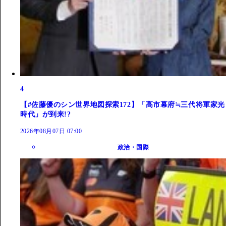
4
【#佐藤優のシン世界地図探索172】「高市幕府≒三代将軍家光
時代」が到来!?
2026年08月07日 07:00
政治・国際