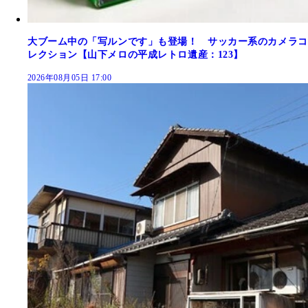
大ブーム中の「写ルンです」も登場！ サッカー系のカメラコ
レクション【山下メロの平成レトロ遺産：123】
2026年08月05日 17:00