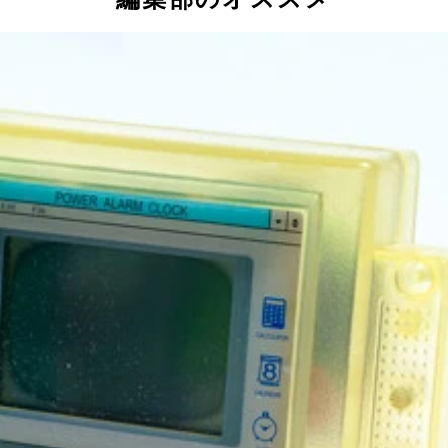
ったイエローの置き時計
標準的なルービックキューブほどのサイズ。当時、各社がいろい
て小さいが、デジタル時計よりは大きめ。デスクトップ風の文字