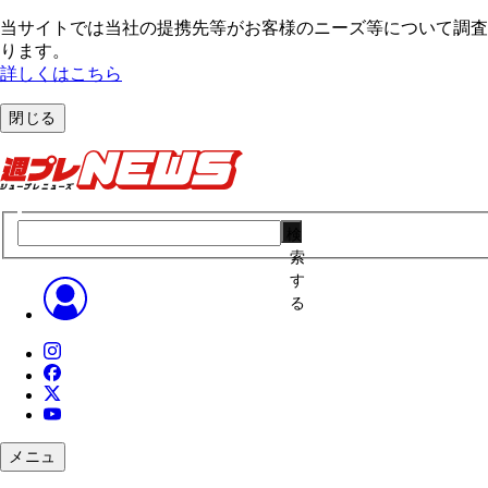
当サイトでは当社の提携先等がお客様のニーズ等について調査・
ります。
詳しくはこちら
閉じる
検
索
す
る
メニュ