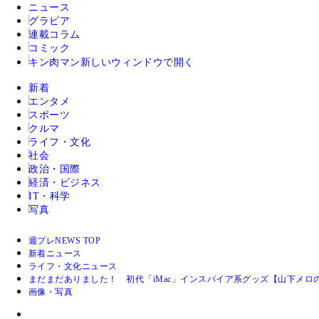
ニュース
グラビア
連載コラム
コミック
キン肉マン
新しいウィンドウで開く
新着
エンタメ
スポーツ
クルマ
ライフ・文化
社会
政治・国際
経済・ビジネス
IT・科学
写真
週プレNEWS TOP
新着ニュース
ライフ・文化ニュース
まだまだありました！ 初代「iMac」インスパイア系グッズ【山下メロの
画像・写真