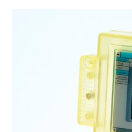
公式と思われるキーリング
iMac G3キャンディカラーのラインナップになか
こちらがiMac G3グレープ風のデジタル時計。
iMac G3風アナログ置き時計。本物よりは軽く
レトロ遺産を掘り返す山下メロ氏