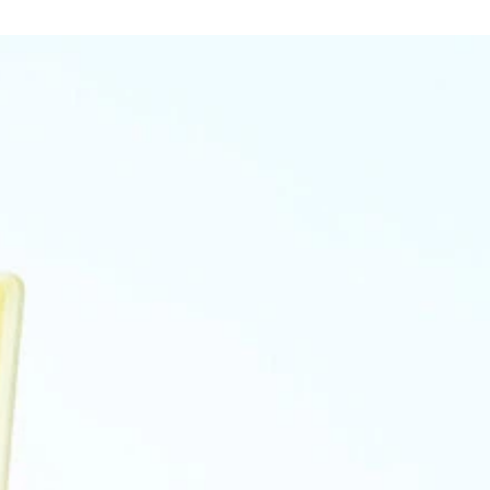
ろなサイズの時計を発売した
盤など凝っている。マウス付き。ラジオ機能も