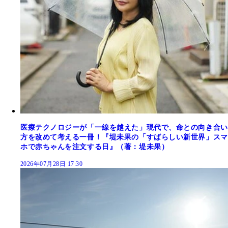
医療テクノロジーが「一線を越えた」現代で、命との向き合い
方を改めて考える一冊！『堤未果の「すばらしい新世界」スマ
ホで赤ちゃんを注文する日』（著：堤未果）
2026年07月28日 17:30