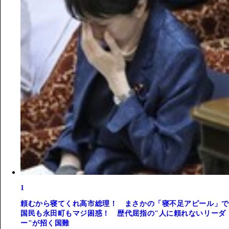
1
頼むから寝てくれ高市総理！ まさかの「寝不足アピール」で
国民も永田町もマジ困惑！ 歴代屈指の"人に頼れないリーダ
ー"が招く国難