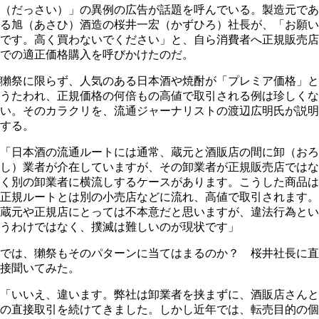
（だっさい）」の異例の広告が話題を呼んでいる。製造元であ
る旭（あさひ）酒造の桜井一宏（かずひろ）社長が、「お願い
です。高く買わないでください」と、自ら消費者へ正規販売店
での適正価格購入を呼びかけたのだ。
獺祭に限らず、人気のある日本酒や焼酎が「プレミア価格」と
うたわれ、正規価格の何倍もの高値で取引される例は珍しくな
い。そのカラクリを、流通ジャーナリストの渡辺広明氏が説明
する。
「日本酒の流通ルートには通常、蔵元と酒販店の間に卸（おろ
し）業者が介在していますが、その卸業者が正規販売店ではな
く別の卸業者に横流しするケースがあります。こうした商品は
正規ルートとは別の小売店などに流れ、高値で取引されます。
蔵元や正規店にとっては不本意だと思いますが、違法行為とい
うわけではなく、撲滅は難しいのが現状です」
では、獺祭もそのパターンに当てはまるのか？ 桜井社長に直
接聞いてみた。
「いいえ、違います。弊社は卸業者を挟まずに、酒販店さんと
の直接取引を続けてきました。しかし近年では、転売目的の個