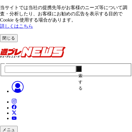
当サイトでは当社の提携先等がお客様のニーズ等について調
査・分析したり、お客様にお勧めの広告を表⽰する⽬的で
Cookie を使⽤する場合があります。
詳しくはこちら
閉じる
検
索
す
る
メニュ