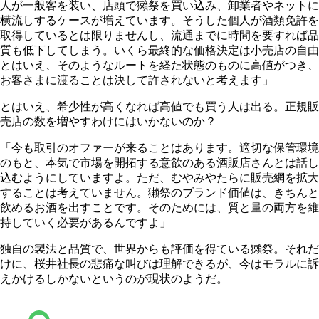
人が一般客を装い、店頭で獺祭を買い込み、卸業者やネットに
横流しするケースが増えています。そうした個人が酒類免許を
取得しているとは限りませんし、流通までに時間を要すれば品
質も低下してしまう。いくら最終的な価格決定は小売店の自由
とはいえ、そのようなルートを経た状態のものに高値がつき、
お客さまに渡ることは決して許されないと考えます」
とはいえ、希少性が高くなれば高値でも買う人は出る。正規販
売店の数を増やすわけにはいかないのか？
「今も取引のオファーが来ることはあります。適切な保管環境
のもと、本気で市場を開拓する意欲のある酒販店さんとは話し
込むようにしていますよ。ただ、むやみやたらに販売網を拡大
することは考えていません。獺祭のブランド価値は、きちんと
飲めるお酒を出すことです。そのためには、質と量の両方を維
持していく必要があるんですよ」
独自の製法と品質で、世界からも評価を得ている獺祭。それだ
けに、桜井社長の悲痛な叫びは理解できるが、今はモラルに訴
えかけるしかないというのが現状のようだ。