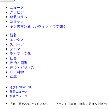
ニュース
グラビア
連載コラム
コミック
キン肉マン
新しいウィンドウで開く
新着
エンタメ
スポーツ
クルマ
ライフ・文化
社会
政治・国際
経済・ビジネス
IT・科学
写真
週プレNEWS TOP
新着ニュース
社会ニュース
「高く買わないでください」――ブランド日本酒・獺祭の悲痛な訴えの