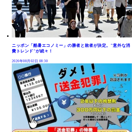
ニッポン「酷暑エコノミー」の勝者と敗者が決定。"意外な消
費トレンド"が続々！
2026年08月02日 08:30