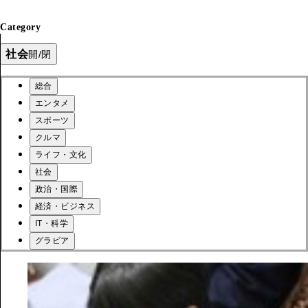
Category
社会
開/閉
総合
エンタメ
スポーツ
クルマ
ライフ・文化
社会
政治・国際
経済・ビジネス
IT・科学
グラビア