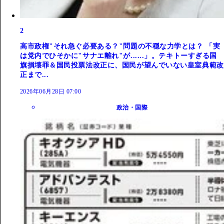
2
高市政権"それ急ぐ必要ある？"問題の不穏な力学とは？ 「実
は党内でひそかに"サナエ離れ"が......」。テキトーすぎる国
旗損壊罪＆国民投票法改正に、国民が望んでいない皇室典範改
正まで...
2026年06月28日 07:00
政治・国際