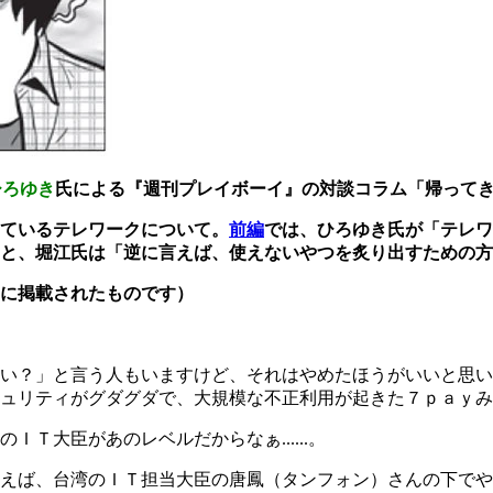
ひろゆき
氏による『週刊プレイボーイ』の対談コラム「帰って
ているテレワークについて。
前編
では、ひろゆき氏が「テレワ
と、堀江氏は「逆に言えば、使えないやつを炙り出すための方
に掲載されたものです）
い？」と言う人もいますけど、それはやめたほうがいいと思い
ュリティがグダグダで、大規模な不正利用が起きた７ｐａｙみ
大臣があのレベルだからなぁ......。
えば、台湾のＩＴ担当大臣の唐鳳（タンフォン）さんの下でや