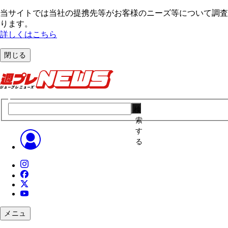
当サイトでは当社の提携先等がお客様のニーズ等について調査・
ります。
詳しくはこちら
閉じる
検
索
す
る
メニュ