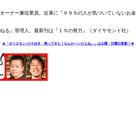
オーナー兼従業員。近著に『９９％の人が気づいていないお金
んねる』管理人。最新刊は『１％の努力』（ダイヤモンド社）
★「ホリエモン×ひろゆき 帰ってきた！なんかヘンだよね…」は土曜・日曜日更新！★