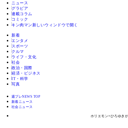
ニュース
グラビア
連載コラム
コミック
キン肉マン
新しいウィンドウで開く
新着
エンタメ
スポーツ
クルマ
ライフ・文化
社会
政治・国際
経済・ビジネス
IT・科学
写真
週プレNEWS TOP
新着ニュース
社会ニュース
ホリエモン×ひろゆき