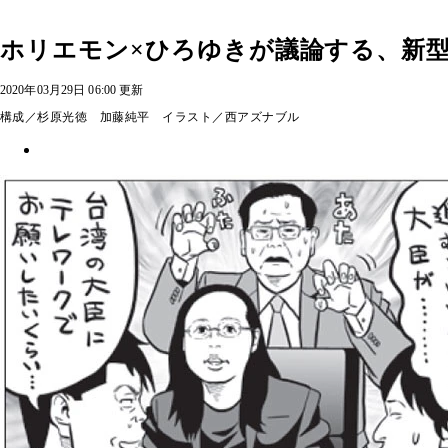
ホリエモン×ひろゆきが議論する、新
2020年03月29日 06:00 更新
構成／杉原光徳 加藤純平 イラスト／西アズナブル