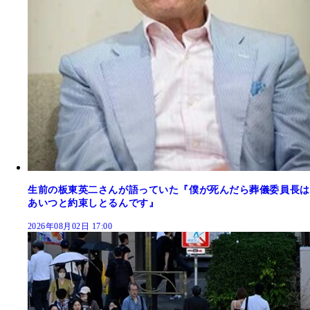
生前の板東英二さんが語っていた『僕が死んだら葬儀委員長は
あいつと約束しとるんです』
2026年08月02日 17:00