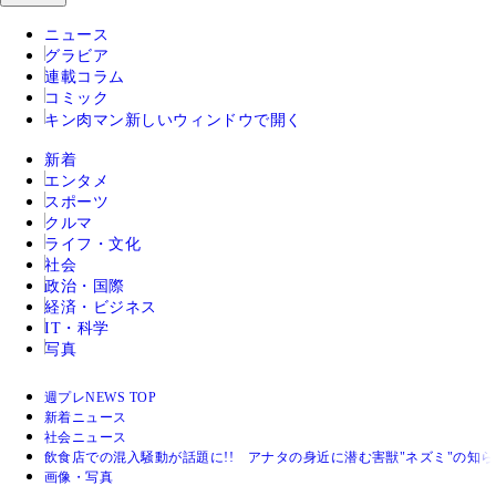
ニュース
グラビア
連載コラム
コミック
キン肉マン
新しいウィンドウで開く
新着
エンタメ
スポーツ
クルマ
ライフ・文化
社会
政治・国際
経済・ビジネス
IT・科学
写真
週プレNEWS TOP
新着ニュース
社会ニュース
飲食店での混入騒動が話題に!! アナタの身近に潜む害獣"ネズミ"の知
画像・写真