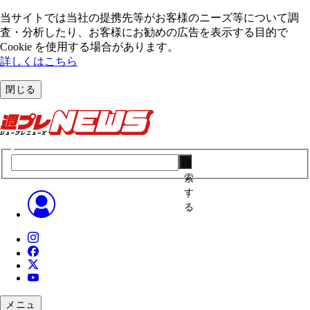
当サイトでは当社の提携先等がお客様のニーズ等について調
査・分析したり、お客様にお勧めの広告を表⽰する⽬的で
Cookie を使⽤する場合があります。
詳しくはこちら
閉じる
検
索
す
る
メニュ