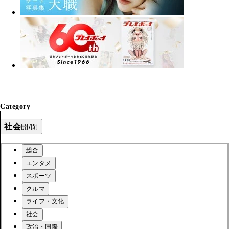
Category
社会
開/閉
総合
エンタメ
スポーツ
クルマ
ライフ・文化
社会
政治・国際