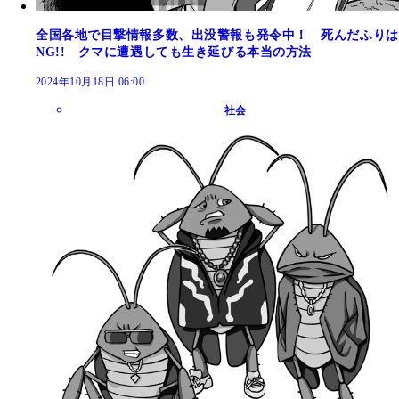
全国各地で目撃情報多数、出没警報も発令中！ 死んだふりは
NG!! クマに遭遇しても生き延びる本当の方法
2024年10月18日 06:00
社会