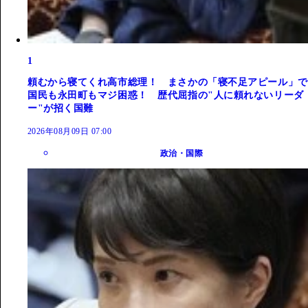
1
頼むから寝てくれ高市総理！ まさかの「寝不足アピール」で
国民も永田町もマジ困惑！ 歴代屈指の"人に頼れないリーダ
ー"が招く国難
2026年08月09日 07:00
政治・国際