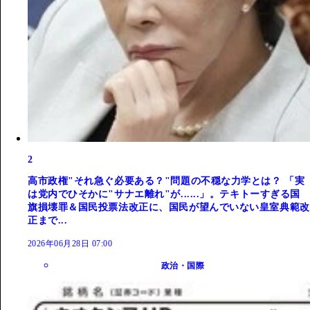
2
高市政権"それ急ぐ必要ある？"問題の不穏な力学とは？ 「実
は党内でひそかに"サナエ離れ"が......」。テキトーすぎる国
旗損壊罪＆国民投票法改正に、国民が望んでいない皇室典範改
正まで...
2026年06月28日 07:00
政治・国際