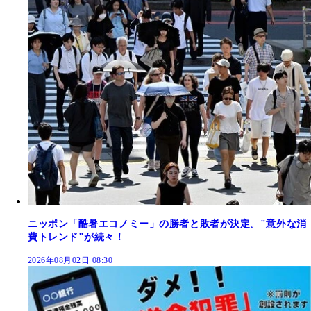
ニッポン「酷暑エコノミー」の勝者と敗者が決定。"意外な消
費トレンド"が続々！
2026年08月02日 08:30