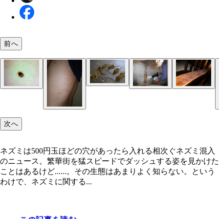
前へ
1回の出産で5、6匹が生まれる。赤ちゃんは悔しい
っとカワイイ
エアコンの内部までボロボロにかじる
電気配線をかじることもあり、最悪の場合火事にな
ネズミはダニまみれ。それを落とし、人に発疹など
駆除はネズミが嫌がる煙などで行なう
ネズミの足跡で侵入が発覚するケースも
次へ
とも
響を及ぼす
ネズミは500円玉ほどの穴があったら入れる相次ぐネズミ混入
のニュース。繁華街を猛スピードでダッシュする姿を見かけた
ことはあるけど......。その生態はあまりよく知らない。という
わけで、ネズミに関する...