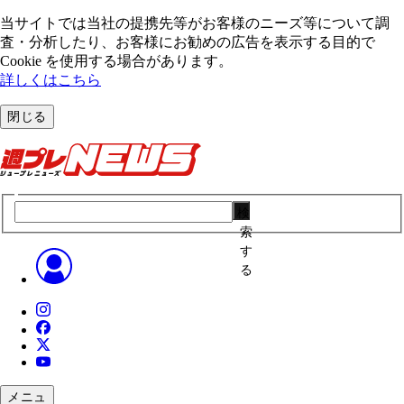
当サイトでは当社の提携先等がお客様のニーズ等について調
査・分析したり、お客様にお勧めの広告を表⽰する⽬的で
Cookie を使⽤する場合があります。
詳しくはこちら
閉じる
検
索
す
る
メニュ