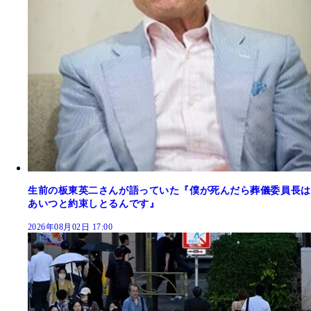
生前の板東英二さんが語っていた『僕が死んだら葬儀委員長は
あいつと約束しとるんです』
2026年08月02日 17:00