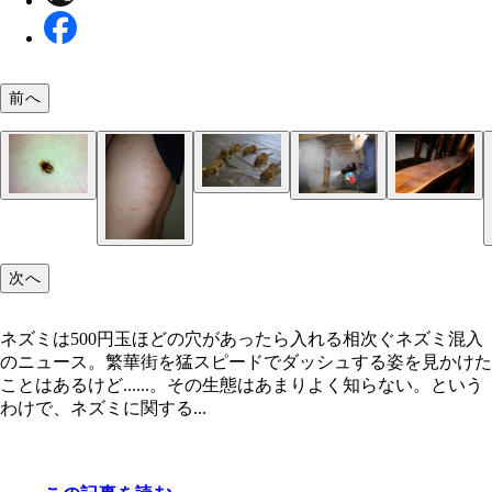
前へ
1回の出産で5、6匹が生まれる。赤ちゃんは悔しい
っとカワイイ
エアコンの内部までボロボロにかじる
電気配線をかじることもあり、最悪の場合火事にな
ネズミはダニまみれ。それを落とし、人に発疹など
駆除はネズミが嫌がる煙などで行なう
ネズミの足跡で侵入が発覚するケースも
次へ
とも
響を及ぼす
ネズミは500円玉ほどの穴があったら入れる相次ぐネズミ混入
のニュース。繁華街を猛スピードでダッシュする姿を見かけた
ことはあるけど......。その生態はあまりよく知らない。という
わけで、ネズミに関する...