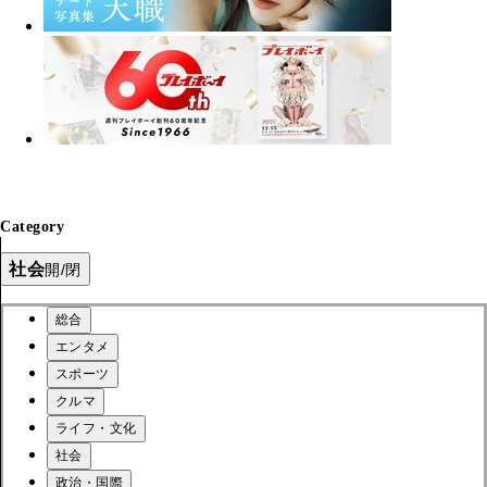
Category
社会
開/閉
総合
エンタメ
スポーツ
クルマ
ライフ・文化
社会
政治・国際