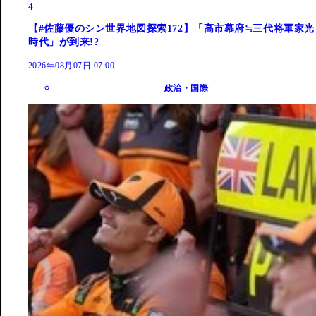
4
【#佐藤優のシン世界地図探索172】「高市幕府≒三代将軍家光
時代」が到来!?
2026年08月07日 07:00
政治・国際