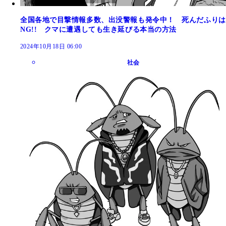
全国各地で目撃情報多数、出没警報も発令中！ 死んだふりは
NG!! クマに遭遇しても生き延びる本当の方法
2024年10月18日 06:00
社会