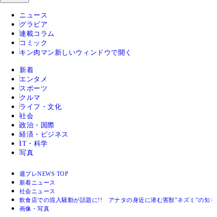
ニュース
グラビア
連載コラム
コミック
キン肉マン
新しいウィンドウで開く
新着
エンタメ
スポーツ
クルマ
ライフ・文化
社会
政治・国際
経済・ビジネス
IT・科学
写真
週プレNEWS TOP
新着ニュース
社会ニュース
飲食店での混入騒動が話題に!! アナタの身近に潜む害獣"ネズミ"の知
画像・写真