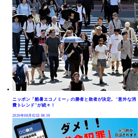
ニッポン「酷暑エコノミー」の勝者と敗者が決定。"意外な消
費トレンド"が続々！
2026年08月02日 08:30