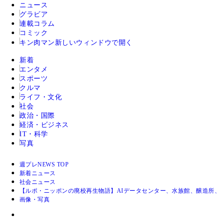
ニュース
グラビア
連載コラム
コミック
キン肉マン
新しいウィンドウで開く
新着
エンタメ
スポーツ
クルマ
ライフ・文化
社会
政治・国際
経済・ビジネス
IT・科学
写真
週プレNEWS TOP
新着ニュース
社会ニュース
【ルポ・ニッポンの廃校再生物語】AIデータセンター、水族館、醸造所、ウ
画像・写真