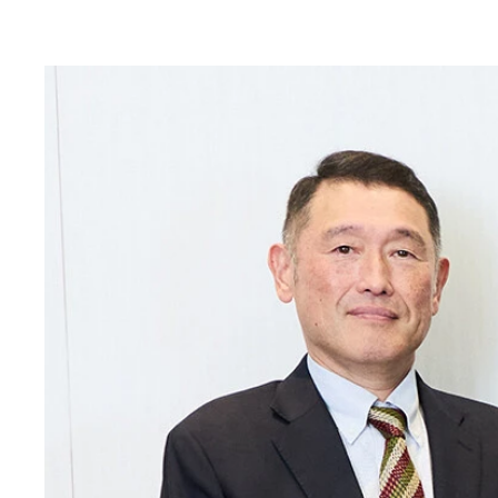
ディアレットフィールド醸造所（埼玉県） ディア
体育館の1階にあった駐車スペースを醸造所に、2
一番人気は理科室や図書室をリノベーションして造
もともと給食室だった部屋を利用したビール醸造所
校庭スペースにはさまざまな植物が植栽されており
NATURE STUDIO（兵庫県） 水族館やレ
玄海町データセンター（佐賀県） 地方に住みなが
「上物も新築に比べて一定のコストを抑えることが