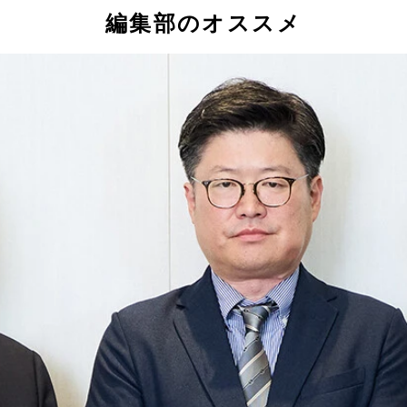
編集部のオススメ
レットは小鹿、フィールドは野。組み合わせて「小鹿野」。ロ
階のアリーナを倉庫として活用しているという
った水族館。休日は遠方からも観光客が訪れる
。神戸の地下水を利用するなど、素材にもこだわっている
、「食べる植物園」というレストランでそれらを堪能できる
ストランのほか、クラフトビール醸造所、フードホール、学童、保
らIT企業への就職を希望している層への受け皿にもなっている
できた。一方で建築当時の資料が揃っていないなど、廃校なら