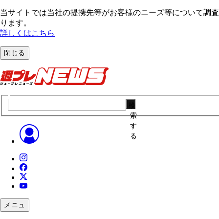
当サイトでは当社の提携先等がお客様のニーズ等について調査・
ります。
詳しくはこちら
閉じる
検
索
す
る
メニュ