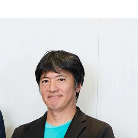
ゴデザインの基は旧町立倉尾中学校の校章
育施設、介護施設なども入っている
という
ではの苦労もあった」（志倉氏）