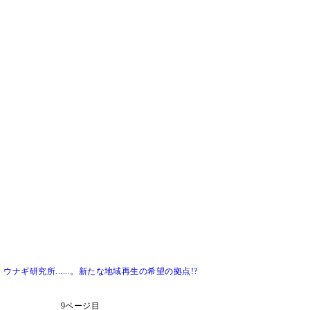
ナギ研究所......。新たな地域再生の希望の拠点!?
9ページ目