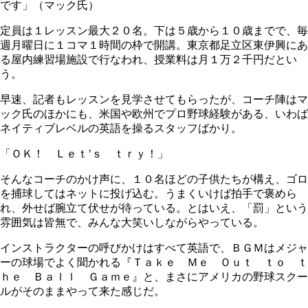
です」（マック氏）
定員は１レッスン最大２０名。下は５歳から１０歳までで、毎
週月曜日に１コマ１時間の枠で開講。東京都足立区東伊興にあ
る屋内練習場施設で行なわれ、授業料は月１万２千円だとい
う。
早速、記者もレッスンを見学させてもらったが、コーチ陣はマ
ック氏のほかにも、米国や欧州でプロ野球経験がある、いわば
ネイティブレベルの英語を操るスタッフばかり。
「ＯＫ！ Ｌｅｔ’ｓ ｔｒｙ！」
そんなコーチのかけ声に、１０名ほどの子供たちが構え、ゴロ
を捕球してはネットに投げ込む。うまくいけば拍手で褒めら
れ、外せば腕立て伏せが待っている。とはいえ、「罰」という
雰囲気は皆無で、みんな大笑いしながらやっている。
インストラクターの呼びかけはすべて英語で、ＢＧＭはメジャ
ーの球場でよく聞かれる『Ｔａｋｅ Ｍｅ Ｏｕｔ ｔｏ ｔ
ｈｅ Ｂａｌｌ Ｇａｍｅ』と、まさにアメリカの野球スクー
ルがそのままやって来た感じだ。