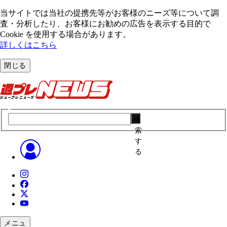
当サイトでは当社の提携先等がお客様のニーズ等について調
査・分析したり、お客様にお勧めの広告を表⽰する⽬的で
Cookie を使⽤する場合があります。
詳しくはこちら
閉じる
検
索
す
る
メニュ