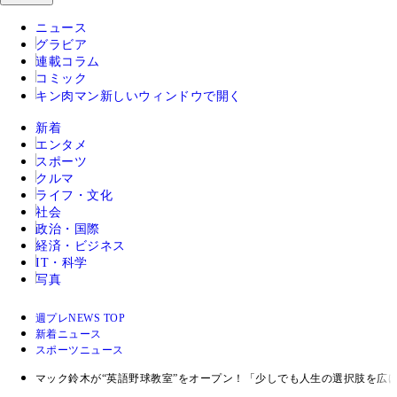
ニュース
グラビア
連載コラム
コミック
キン肉マン
新しいウィンドウで開く
新着
エンタメ
スポーツ
クルマ
ライフ・文化
社会
政治・国際
経済・ビジネス
IT・科学
写真
週プレNEWS TOP
新着ニュース
スポーツニュース
マック鈴木が“英語野球教室”をオープン！「少しでも人生の選択肢を広