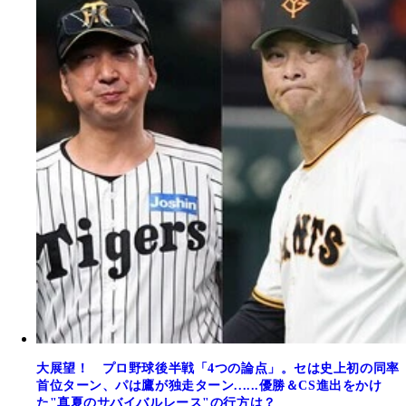
大展望！ プロ野球後半戦「4つの論点」。セは史上初の同率
首位ターン、パは鷹が独走ターン......優勝＆CS進出をかけ
た"真夏のサバイバルレース"の行方は？