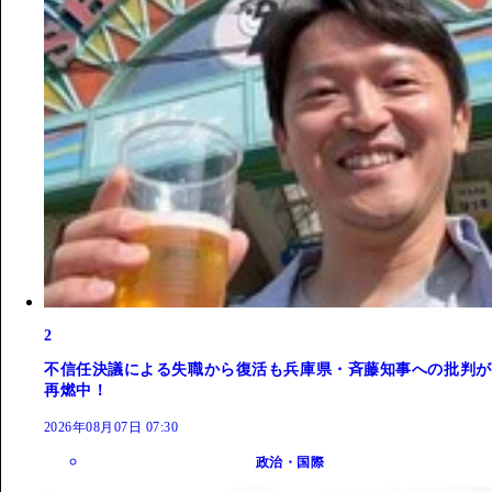
2
不信任決議による失職から復活も兵庫県・斉藤知事への批判が
再燃中！
2026年08月07日 07:30
政治・国際