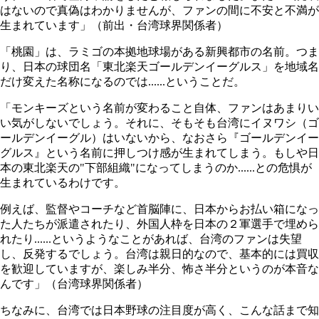
はないので真偽はわかりませんが、ファンの間に不安と不満が
生まれています」（前出・台湾球界関係者）
「桃園」は、ラミゴの本拠地球場がある新興都市の名前。つま
り、日本の球団名「東北楽天ゴールデンイーグルス」を地域名
だけ変えた名称になるのでは......ということだ。
「モンキーズという名前が変わること自体、ファンはあまりい
い気がしないでしょう。それに、そもそも台湾にイヌワシ（ゴ
ールデンイーグル）はいないから、なおさら『ゴールデンイー
グルス』という名前に押しつけ感が生まれてしまう。もしや日
本の東北楽天の"下部組織"になってしまうのか......との危惧が
生まれているわけです。
例えば、監督やコーチなど首脳陣に、日本からお払い箱になっ
た人たちが派遣されたり、外国人枠を日本の２軍選手で埋めら
れたり......というようなことがあれば、台湾のファンは失望
し、反発するでしょう。台湾は親日的なので、基本的には買収
を歓迎していますが、楽しみ半分、怖さ半分というのが本音な
んです」（台湾球界関係者）
ちなみに、台湾では日本野球の注目度が高く、こんな話まで知