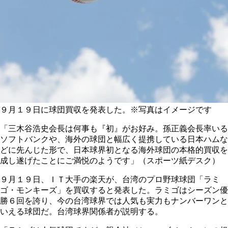
９月１９日に球団買収を発表した。※写真はイメージです
「三木谷浩史会長は何事も『初』がお好み。孫正義会長率いる
ソフトバンクや、海外の球団と幅広く提携している日本ハムな
どに先んじた形で、日本球界初となる海外球団の本格的買収を
成し遂げたことにご満悦のようです」（スポーツ紙デスク）
９月１９日、ＩＴ大手の楽天が、台湾のプロ野球球団「ラミ
ゴ・モンキーズ」を買収すると発表した。ラミゴはシーズン優
勝６回を誇り、今の台湾球界では人気も実力もナンバーワンと
いえる球団だ。台湾球界関係者が説明する。