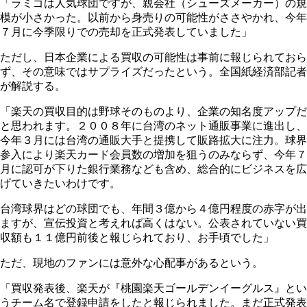
「ラミゴは人気球団ですが、親会社（シューズメーカー）の規
模が小さかった。以前から身売りの可能性がささやかれ、今年
７月に今季限りでの売却を正式発表していました」
ただし、日本企業による買収の可能性は事前に報じられておら
ず、その意味ではサプライズだったという。全国紙経済部記者
が解説する。
「楽天の買収目的は野球そのものより、企業の知名度アップだ
と思われます。２００８年に台湾のネット通販事業に進出し、
今年３月には台湾の通販大手と提携して販路拡大に注力。球界
参入により楽天カード会員数の増加を狙うのみならず、今年７
月に認可が下りた銀行業務なども含め、総合的にビジネスを広
げていきたいわけです。
台湾球界はどの球団でも、年間３億から４億円程度の赤字が出
ますが、宣伝投資と考えれば高くはない。公表されていない買
収額も１１億円前後と報じられており、お手頃でした」
ただ、現地のファンには意外な心配事があるという。
「買収発表後、楽天が『桃園楽天ゴールデンイーグルス』とい
うチーム名で登録申請をしたと報じられました。まだ正式発表