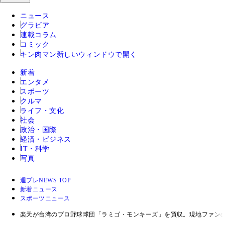
ニュース
グラビア
連載コラム
コミック
キン肉マン
新しいウィンドウで開く
新着
エンタメ
スポーツ
クルマ
ライフ・文化
社会
政治・国際
経済・ビジネス
IT・科学
写真
週プレNEWS TOP
新着ニュース
スポーツニュース
楽天が台湾のプロ野球球団「ラミゴ・モンキーズ」を買収。現地ファン