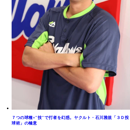
７つの球種×"技"で打者を幻惑。ヤクルト・石川雅規「３Ｄ投
球術」の極意