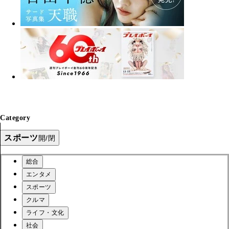
Category
スポーツ
開/閉
総合
エンタメ
スポーツ
クルマ
ライフ・文化
社会