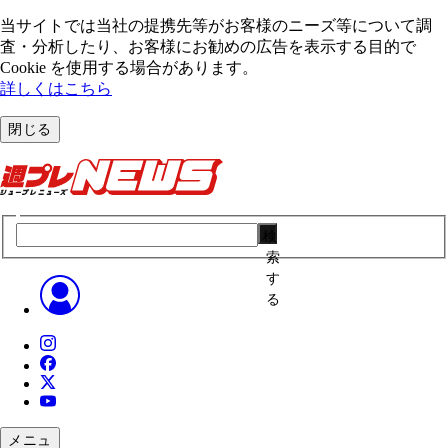
当サイトでは当社の提携先等がお客様のニーズ等について調
査・分析したり、お客様にお勧めの広告を表⽰する⽬的で
Cookie を使⽤する場合があります。
詳しくはこちら
閉じる
検
索
す
る
メニュ