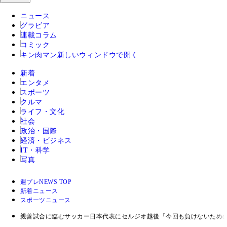
ニュース
グラビア
連載コラム
コミック
キン肉マン
新しいウィンドウで開く
新着
エンタメ
スポーツ
クルマ
ライフ・文化
社会
政治・国際
経済・ビジネス
IT・科学
写真
週プレNEWS TOP
新着ニュース
スポーツニュース
親善試合に臨むサッカー日本代表にセルジオ越後「今回も負けないため