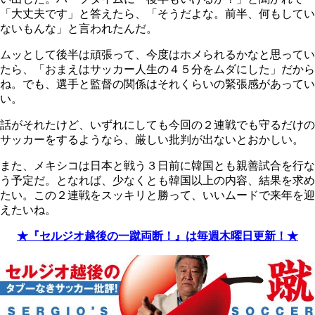
「大丈夫です」と答えたら、「そうだよな。前半、何もしてい
ないもんな」と言われたんだ。
ムッとして後半は頑張って、今度はホメられるかなと思ってい
たら、「おまえはサッカー人生の４５分をムダにした」だから
ね。でも、選手と監督の関係はそれくらいの緊張感があってい
い。
話がそれたけど、いずれにしても今回の２連戦でも守るだけの
サッカーをするようなら、厳しい批判が出ないとおかしい。
また、メキシコは日本と戦う３日前に韓国とも親善試合を行な
う予定だ。となれば、少なくとも韓国以上の内容、結果を求め
たい。この２連戦をスッキリと勝って、いいムードで来年を迎
えたいね。
★『セルジオ越後の一蹴両断！』は毎週木曜日更新！★