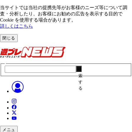
当サイトでは当社の提携先等がお客様のニーズ等について調
査・分析したり、お客様にお勧めの広告を表⽰する⽬的で
Cookie を使⽤する場合があります。
詳しくはこちら
閉じる
検
索
す
る
メニュ