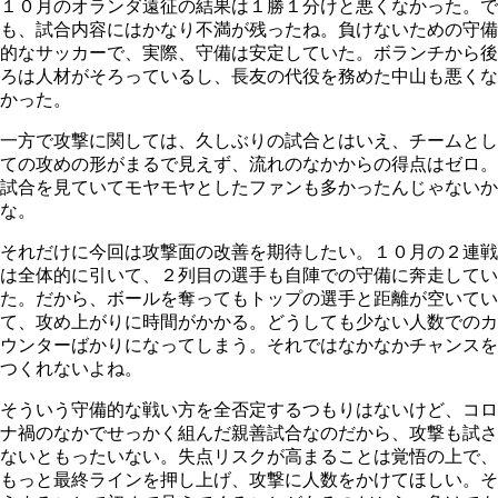
１０月のオランダ遠征の結果は１勝１分けと悪くなかった。で
も、試合内容にはかなり不満が残ったね。負けないための守備
的なサッカーで、実際、守備は安定していた。ボランチから後
ろは人材がそろっているし、長友の代役を務めた中山も悪くな
かった。
一方で攻撃に関しては、久しぶりの試合とはいえ、チームとし
ての攻めの形がまるで見えず、流れのなかからの得点はゼロ。
試合を見ていてモヤモヤとしたファンも多かったんじゃないか
な。
それだけに今回は攻撃面の改善を期待したい。１０月の２連戦
は全体的に引いて、２列目の選手も自陣での守備に奔走してい
た。だから、ボールを奪ってもトップの選手と距離が空いてい
て、攻め上がりに時間がかかる。どうしても少ない人数でのカ
ウンターばかりになってしまう。それではなかなかチャンスを
つくれないよね。
そういう守備的な戦い方を全否定するつもりはないけど、コロ
ナ禍のなかでせっかく組んだ親善試合なのだから、攻撃も試さ
ないともったいない。失点リスクが高まることは覚悟の上で、
もっと最終ラインを押し上げ、攻撃に人数をかけてほしい。そ