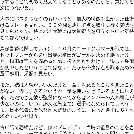
うすることで初めて見えてくることがあるのだから。負けても
次につながるよ。
大事にパスをつなぐのもいいけど、個人の特徴を生かした仕掛
けるプレーも見たい。９０分間を通して点を取りに行く姿勢を
見せられるか。特にパナマ戦には大量得点を狙うくらいの気持
ちで臨んでほしい。
森保監督に関していえば、１０月のコートジボワール戦では、
セットプレーから途中出場の植田がゴールを決めて勝ったけ
ど、植田は守りを固めるために投入されたわけで、決して采配
が的中したということではない。だから今度は点を取るための
選手起用、采配を見たい。
また、彼は人柄がいいんだけど、選手を怒るところを見たこと
がない。優しすぎるというか、気を使いすぎているように見え
る。ただでさえ彼が監督になってからはメンバーの入れ替えが
少ないのに、いつもあんな態度では選手になめられてしまう
よ。日本代表の歴代外国人監督のように、もっと選手に多くを
求めていいと思う。
古い話で恐縮だけど、僕のプロデビュー当時の監督のことを思
い出した。ハーフタイムに「後半もいけるか？」と聞かれて