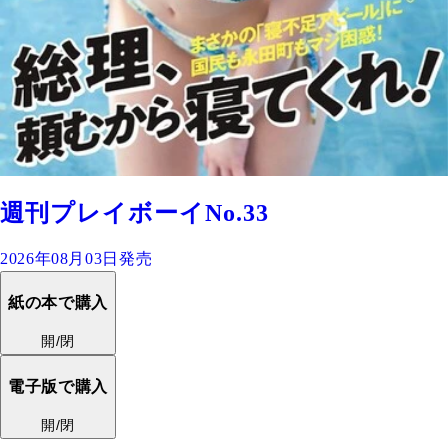
週刊プレイボーイNo.33
2026年08月03日発売
紙の本で購入
開/閉
電子版で購入
開/閉