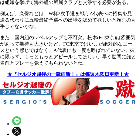
は組織を挙げて海外組の所属クラブと交渉する必要がある。
例えば、久保などは、W杯2次予選を戦うA代表への招集を見
送る代わりに五輪最終予選への出場を認めて欲しいと頼むのも
手じゃないかな。
また、国内組のレベルアップも不可欠。松木(FC東京)は雰囲気
があって期待も大きいけど、FC東京ではいまだ絶対的なエー
スという感じではなく、A代表にも一度も呼ばれていない。彼
に限らず、もっともっとアピールしてほしい。早く世間に顔と
名前とプレーを覚えてもらわないとね。
★『セルジオ越後の一蹴両断！』は毎週木曜日更新！★