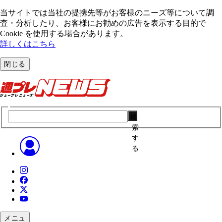
当サイトでは当社の提携先等がお客様のニーズ等について調
査・分析したり、お客様にお勧めの広告を表⽰する⽬的で
Cookie を使⽤する場合があります。
詳しくはこちら
閉じる
検
索
す
る
メニュ