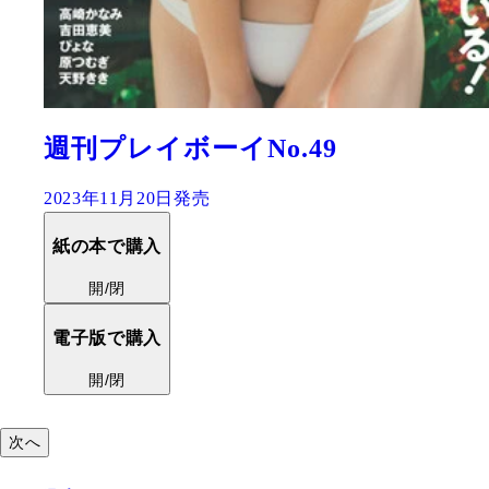
堂安律『俺しかいない』
2023年03月20日発売
紙の本で購入
開/閉
電子版で購入
開/閉
次へ