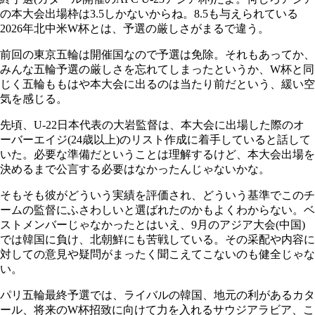
の本大会出場枠は3.5しかないからね。8.5も与えられている
2026年北中米W杯とは、予選の厳しさがまるで違う。
前回の東京五輪は開催国なので予選は免除。それもあってか、
みんな五輪予選の厳しさを忘れてしまったというか、W杯と同
じく五輪ももはや本大会に出るのは当たり前だという、緩い空
気を感じる。
先頃、U-22日本代表の大岩監督は、本大会に出場した際のオ
ーバーエイジ(24歳以上)のリスト作成に着手していると話して
いた。必要な準備だということは理解するけど、本大会出場を
決めるまで公言する必要はなかったんじゃないかな。
そもそも彼がどういう実績を評価され、どういう基準でこのチ
ームの監督にふさわしいと選ばれたのかもよくわからない。ベ
ストメンバーじゃなかったとはいえ、9月のアジア大会(中国)
では韓国に負け、北朝鮮にも苦戦している。その采配や内容に
対しての意見や疑問がまったく聞こえてこないのも健全じゃな
い。
パリ五輪最終予選では、ライバルの韓国、地元の利があるカタ
ール、将来のW杯招致に向けて力を入れるサウジアラビア、こ