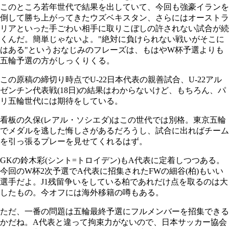
このところ若年世代で結果を出していて、今回も強豪イランを
倒して勝ち上がってきたウズベキスタン、さらにはオーストラ
リアといった手ごわい相手に取りこぼしの許されない試合が続
くんだ。簡単じゃないよ。"絶対に負けられない戦いがそこに
はある"というおなじみのフレーズは、もはやW杯予選よりも
五輪予選の方がしっくりくる。
この原稿の締切り時点でU-22日本代表の親善試合、U-22アル
ゼンチン代表戦(18日)の結果はわからないけど、もちろん、パ
リ五輪世代には期待をしている。
看板の久保(レアル・ソシエダ)はこの世代では別格。東京五輪
でメダルを逃した悔しさがあるだろうし、試合に出ればチーム
を引っ張るプレーを見せてくれるはず。
GKの鈴木彩(シント=トロイデン)もA代表に定着しつつある。
今回のW杯2次予選でA代表に招集されたFWの細谷(柏)もいい
選手だよ。J1残留争いをしている柏であれだけ点を取るのは大
したもの。今オフには海外移籍の噂もある。
ただ、一番の問題は五輪最終予選にフルメンバーを招集できる
かだね。A代表と違って拘束力がないので、日本サッカー協会