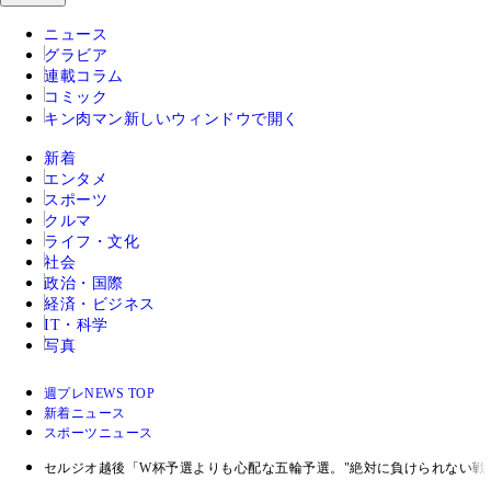
ニュース
グラビア
連載コラム
コミック
キン肉マン
新しいウィンドウで開く
新着
エンタメ
スポーツ
クルマ
ライフ・文化
社会
政治・国際
経済・ビジネス
IT・科学
写真
週プレNEWS TOP
新着ニュース
スポーツニュース
セルジオ越後「W杯予選よりも心配な五輪予選。"絶対に負けられない戦