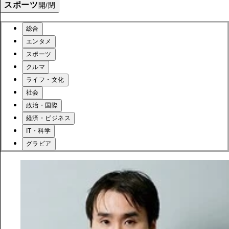
スポーツ
開/閉
総合
エンタメ
スポーツ
クルマ
ライフ・文化
社会
政治・国際
経済・ビジネス
IT・科学
グラビア