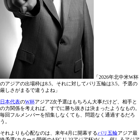
「2026年北中米W杯
のアジアの出場枠は8.5。それに対してパリ五輪は3.5。予選の
厳しさがまるで違うよね」
日本代表
の
W杯
アジア2次予選はもちろん大事だけど、相手と
の力関係を考えれば、すでに勝ち抜きは決まったようなもの。
毎回フルメンバーを招集しなくても、問題なく通過するだろ
う。
それよりも心配なのは、来年4月に開幕する
パリ五輪
アジア最
終予選(カタール開催のAFC U-23アジア杯)だよ。何しろアジア