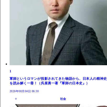
1
軍師というロマンが投影されてきた物語から、日本人の精神史
を読み解く一冊！（呉座勇一著『軍師の日本史』）
2026年08月04日 06:30
社会