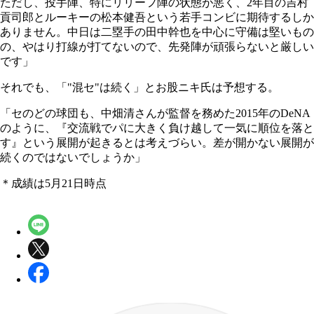
ただし、投手陣、特にリリーフ陣の状態が悪く、2年目の吉村
貢司郎とルーキーの松本健吾という若手コンビに期待するしか
ありません。中日は二塁手の田中幹也を中心に守備は堅いもの
の、やはり打線が打てないので、先発陣が頑張らないと厳しい
です」
それでも、「"混セ"は続く」とお股ニキ氏は予想する。
「セのどの球団も、中畑清さんが監督を務めた2015年のDeNA
のように、『交流戦でパに大きく負け越して一気に順位を落と
す』という展開が起きるとは考えづらい。差が開かない展開が
続くのではないでしょうか」
＊成績は5月21日時点