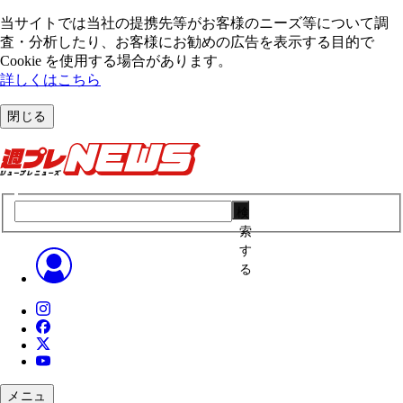
当サイトでは当社の提携先等がお客様のニーズ等について調
査・分析したり、お客様にお勧めの広告を表⽰する⽬的で
Cookie を使⽤する場合があります。
詳しくはこちら
閉じる
検
索
す
る
メニュ