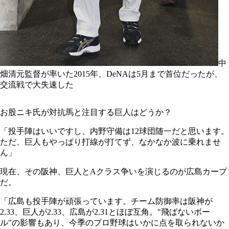
中
畑清元監督が率いた2015年、DeNAは5月まで首位だったが、
交流戦で大失速した
お股ニキ氏が対抗馬と注目する巨人はどうか？
「投手陣はいいですし、内野守備は12球団随一だと思います。
ただ、巨人もやっぱり打線が打てず、なかなか波に乗れませ
ん」
現在、その阪神、巨人とAクラス争いを演じるのが広島カープ
だ。
「広島も投手陣が頑張っています。チーム防御率は阪神が
2.33、巨人が2.33、広島が2.31とほぼ互角。"飛ばないボー
ル"の影響もあり、今季のプロ野球はいかに点を取られないか