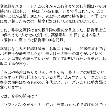
交流戦がスタートした2005年から2019年までの15年間はパが14
勝1敗と圧倒し、一時は「パ高セ低」とまで呼ばれたが、ここ
数年はセが反撃。2021年、2022年と連続で勝ち越し、昨季はパ
に負け越したものの、勝率1位に輝いたのはDeNAだった。
また、昨季交流戦はセの投手陣の奮闘が目立った。防御率上位
10傑のうち7人がセの投手で、髙橋宏斗（中日）と才木浩人
（阪神）に至っては防御率0.00を記録。
本誌おなじみの野球評論家、お股ニキ氏は、「2019年頃までは
パの投手が優秀でしたが、最近はセの投手のほうがハイレベ
ル」と以前から語っていたが、数字で証明されたカタチだ。お
股ニキ氏が言う。
「もはや格差はありません。そもそも、各リーグの6球団がど
こもずっと同じ野球をしていると思い込みすぎ。リーグごとに
多少の傾向はあるものの、年代ごと、シーズンごとに勢力図は
変わります」
では、今季の傾向は？
「ソフトバンクが投手力、打力、守備力すべてでずばぬけてい