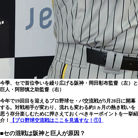
今季、セで首位争いを繰り広げる阪神・岡田彰布監督（左）と
巨人・阿部慎之助監督（右）
今年で19回目を迎えるプロ野球セ・パ交流戦が5月28日に開幕
する。対戦相手が変わり、流れも変わる約1ヵ月の熱き戦いを
思う存分楽しむために押さえておくべきキーポイントを一挙紹
介！
【プロ野球交流戦はここを見逃すな！①】
■セの混戦は阪神と巨人が原因？