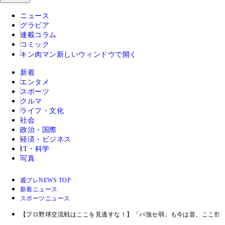
ニュース
グラビア
連載コラム
コミック
キン肉マン
新しいウィンドウで開く
新着
エンタメ
スポーツ
クルマ
ライフ・文化
社会
政治・国際
経済・ビジネス
IT・科学
写真
週プレNEWS TOP
新着ニュース
スポーツニュース
【プロ野球交流戦はここを見逃すな！】「パ強セ弱」も今は昔、ここ数年