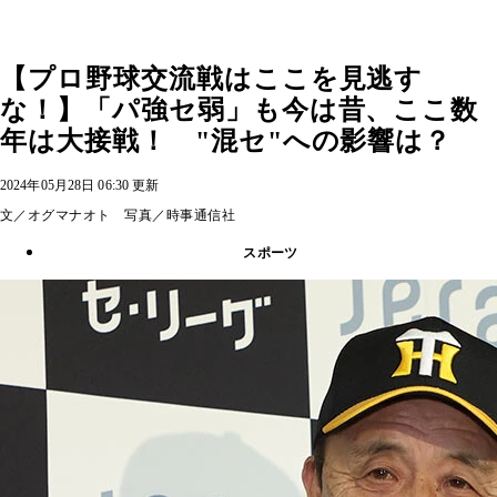
【プロ野球交流戦はここを見逃す
な！】「パ強セ弱」も今は昔、ここ数
年は大接戦！ "混セ"への影響は？
2024年05月28日 06:30 更新
文／オグマナオト 写真／時事通信社
スポーツ