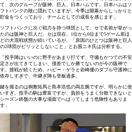
て、次のグループが阪神、巨人、日本ハムです。日本ハムはソ
フトバンクの陰に隠れていますが、今季は開幕からしっかりと
貯金をつくっており、チームとしての成長を感じます」
ソフトバンクに次ぐ戦力を持つ球団として、セで名前が挙がっ
たのは阪神と巨人だ。セは現在、1位から6位まで5ゲーム差ほ
どの大混戦状態が続いているが、「原因のひとつは阪神と巨人
の2球団がピリッとしないこと」とお股ニキ氏は分析する。
「投手陣はいいのに野手があまり打てず、守備もかつての不安
定さが出てきてしまい、僅差でしか勝てないのが今の阪神で
す。接戦が続くため、ハビー・ゲラと岩崎優のダブル守護神に
依存しすぎで、中継ぎ陣も登板過多。
鍵を握るのは桐敷拓馬と島本浩也の両左腕ですが、明らかに使
いすぎ。投手の駒は豊富ですが、負担をうまく分散できないと
シーズン終盤の大事な場面でへばってしまう危険性もありま
す」