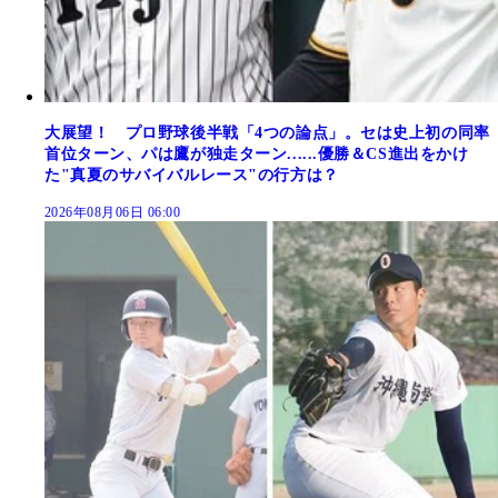
大展望！ プロ野球後半戦「4つの論点」。セは史上初の同率
首位ターン、パは鷹が独走ターン......優勝＆CS進出をかけ
た"真夏のサバイバルレース"の行方は？
2026年08月06日 06:00