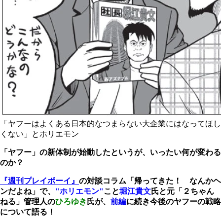
「ヤフーはよくある日本的なつまらない大企業にはなってほし
くない」とホリエモン
「ヤフー」の新体制が始動したというが、いったい何が変わる
のか？
『週刊プレイボーイ』
の対談コラム「帰ってきた！ なんかヘ
ンだよね」で、
"ホリエモン"
こと
堀江貴文
氏と元「２ちゃん
ねる」管理人の
ひろゆき
氏が、
前編
に続き今後のヤフーの戦略
について語る！