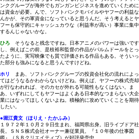
ンクグループが海外でもガンガンビジネスを進めていくために
は資金が必要。んで、ソフトバンクモバイルやヤフーの利益な
んかが、その軍資金になっていると思うんだ。そう考えるとヤ
フーも保守的にキャッシュカウな（利益率が高い）事業に集中
するんじゃないかな。
ひろ
そうなると残念ですね。日本アニメのパワーは強いです
し、例えばこの前、是枝裕和監督の作品がパルムドールをとっ
たように、実写映像でも質で評価される作品もある。そういっ
た部分も強みになると思うんですけどね。
ホリ
まあ、ソフトバンクグループの投資会社化の流れによっ
てはどうなるかわからないけどね。例えば、ヤフーの株式売却
が行なわれれば、そのカセが外れる可能性もなくはない。ま
あ、いずれにしてもヤフーはよくある日本的なつまらない大企
業にはなってほしくないよね。積極的に攻めていくことを期待
したい。
●堀江貴文（ほりえ・たかふみ）
１９７２年１０月２９日生まれ、福岡県出身。旧ライブドア社
長。ＳＮＳ株式会社オーナー兼従業員。『１０年後の仕事図
鑑』（ＳＢクリエイティブ）が好評発売中