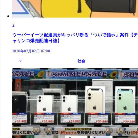
2
ウーバーイーツ配達員がキッパリ断る「ついで指示」案件【チ
ャリンコ爆走配達日誌】
2026年07月02日 07:00
社会