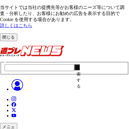
当サイトでは当社の提携先等がお客様のニーズ等について調
査・分析したり、お客様にお勧めの広告を表⽰する⽬的で
Cookie を使⽤する場合があります。
詳しくはこちら
閉じる
検
索
す
る
メニュ