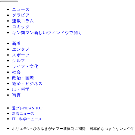
ニュース
グラビア
連載コラム
コミック
キン肉マン
新しいウィンドウで開く
新着
エンタメ
スポーツ
クルマ
ライフ・文化
社会
政治・国際
経済・ビジネス
IT・科学
写真
週プレNEWS TOP
新着ニュース
IT・科学ニュース
ホリエモン×ひろゆきがヤフー新体制に期待「日本的なつまらない大企