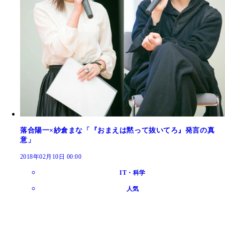
落合陽一×紗倉まな「『おまえは黙って抜いてろ』発言の真
意」
2018年02月10日 00:00
IT・科学
人気