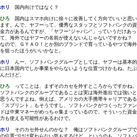
ホリ
国内向けではなく？
ひろ
国内はスマホ向けに徐々に改善してく方向でいいと思い
ます。んで、ヤフーって、優秀なスタッフとソフトバンクの資
金力があるんですが、「ヤフー"ジャパン"」っていうだけあっ
て、海外ではヤフーの名前が使えないんじゃないですかね？
なので、ＧＹＡＯ！とか別のブランドで育っているやつで海外
を狙ったほうがいいかなと。
ホリ
んー、ソフトバンクグループとしては、ヤフーは基本的
に日本国内でしか事業をやらないような位置づけかもね。たぶ
んだけど。
ひろ
ってことは、まずそのカセを外すところからですかね。
ソフトバンクのグループであることは実は海外進出では強いと
思うんですよね。例えば、アメリカの大手携帯キャリアである
「スプリント」もそうですし、ソフトバンクがつくったファン
ドは中東マネーがめっちゃ集まっているので、そういった資金
力も使える可能性があるわけで。
ホリ
そのカセ外せんのかな？ 俺はソフトバンクグループで
の位置づけは変わらない気もするけど。というのも、ソフトバ