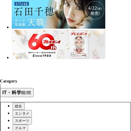
Category
IT・科学
開/閉
総合
エンタメ
スポーツ
クルマ