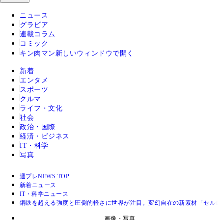
ニュース
グラビア
連載コラム
コミック
キン肉マン
新しいウィンドウで開く
新着
エンタメ
スポーツ
クルマ
ライフ・文化
社会
政治・国際
経済・ビジネス
IT・科学
写真
週プレNEWS TOP
新着ニュース
IT・科学ニュース
鋼鉄を超える強度と圧倒的軽さに世界が注目。変幻自在の新素材「セル
画像・写真