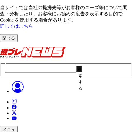
当サイトでは当社の提携先等がお客様のニーズ等について調
査・分析したり、お客様にお勧めの広告を表⽰する⽬的で
Cookie を使⽤する場合があります。
詳しくはこちら
閉じる
検
索
す
る
メニュ