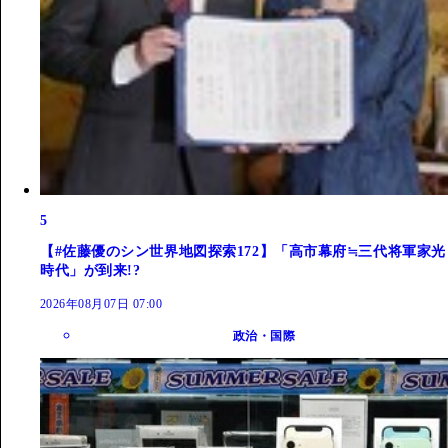
5
【#佐藤優のシン世界地図探索172】「高市幕府≒三代将軍家光
時代」が到来!?
2026年08月07日 07:00
政治・国際