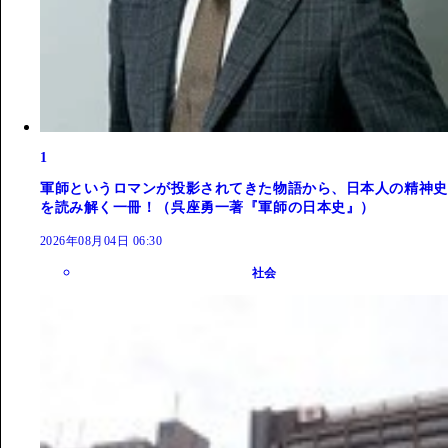
1
軍師というロマンが投影されてきた物語から、日本人の精神史
を読み解く一冊！（呉座勇一著『軍師の日本史』）
2026年08月04日 06:30
社会