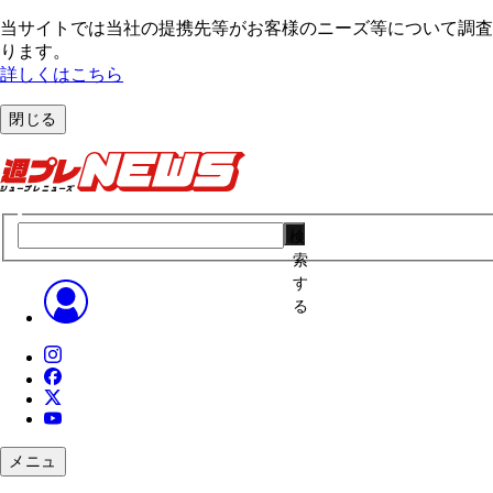
当サイトでは当社の提携先等がお客様のニーズ等について調査・
ります。
詳しくはこちら
閉じる
検
索
す
る
メニュ