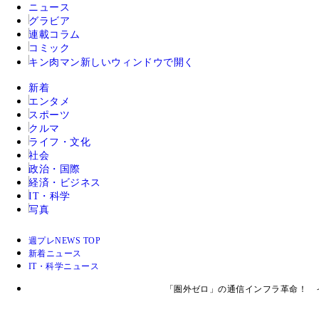
ニュース
グラビア
連載コラム
コミック
キン肉マン
新しいウィンドウで開く
新着
エンタメ
スポーツ
クルマ
ライフ・文化
社会
政治・国際
経済・ビジネス
IT・科学
写真
週プレNEWS TOP
新着ニュース
IT・科学ニュース
「圏外ゼロ」の通信インフラ革命！ イ