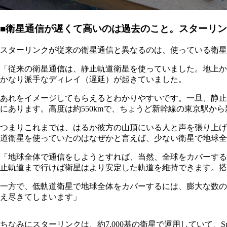
■衛星通信が遅くて高いのは過去のこと。スターリ
スターリンクが従来の衛星通信と異なるのは、使っている衛星
「従来の衛星通信は、静止軌道衛星を使っていました。地上から
かなり派手なディレイ（遅延）が起きていました。
あれをイメージしてもらえるとわかりやすいです。一旦、静止
にあります。高度は約550kmで、ちょうど新幹線の東京駅
つまりこれまでは、はるか彼方の山頂にいる人と声を張り上げ
道衛星を使っていたのはなぜかと言えば、少ない衛星で地球全
「地球全体で通信をしようとすれば、当然、全球をカバーする
止軌道まで行けば衛星はより安定した軌道を維持できます。搭
一方で、低軌道衛星で地球全体をカバーするには、膨大な数の
え尽きてしまいます」
ちなみにスターリンクは、約7,000基の衛星で運用していて、