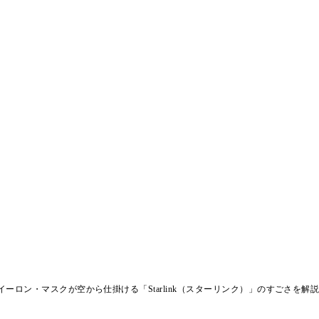
ーロン・マスクが空から仕掛ける「Starlink（スターリンク）」のすごさを解