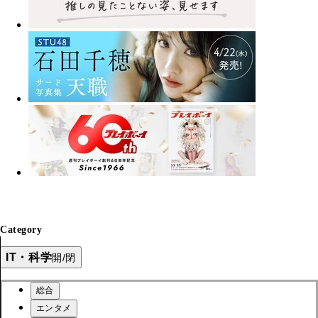
Category
IT・科学
開/閉
総合
エンタメ