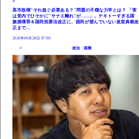
3
高市政権"それ急ぐ必要ある？"問題の不穏な力学とは？ 「実
は党内でひそかに"サナエ離れ"が......」。テキトーすぎる国
旗損壊罪＆国民投票法改正に、国民が望んでいない皇室典範改
正まで...
2026年06月28日 07:00
政治・国際