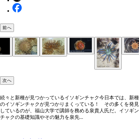
前へ
続々と新種が見つかっているイソギンチャク
触手（写真上方）を伸ばすウミノフジサン。その様
さながら富士山の噴火のよう！
カイメンにたくさんのテンプライソギンチャクが群
殻の下部に、ヒメキンカライソギンチャクが分泌物
「竜宮の御殿」の名にたがわぬ、強烈な存在感と強
ている。コロニーの直径はわずか5㎝ほどと小さい
った殻が「増設」されている（黒色の部分）
が特徴。新種発見の裏には沖縄美ら海水族館の協力
次へ
った
続々と新種が見つかっているイソギンチャク今日本では、新種
のイソギンチャクが見つかりまくっている！ その多くを発見
しているのが、福山大学で講師を務める泉貴人氏だ。イソギン
チャクの基礎知識やその魅力を泉先...