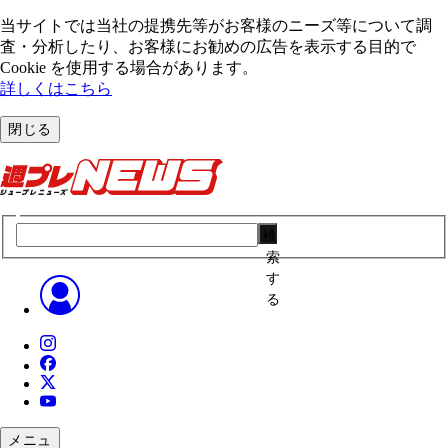
当サイトでは当社の提携先等がお客様のニーズ等について調
査・分析したり、お客様にお勧めの広告を表⽰する⽬的で
Cookie を使⽤する場合があります。
詳しくはこちら
閉じる
検
索
す
る
メニュ