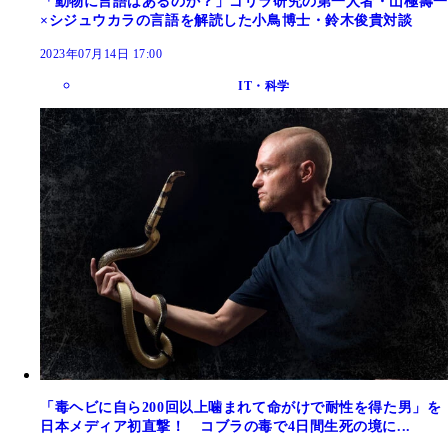
「動物に言語はあるのか？」ゴリラ研究の第一人者・山極壽一
×シジュウカラの言語を解読した小鳥博士・鈴木俊貴対談
2023年07月14日 17:00
IT・科学
「毒ヘビに自ら200回以上噛まれて命がけで耐性を得た男」を
日本メディア初直撃！ コブラの毒で4日間生死の境に...