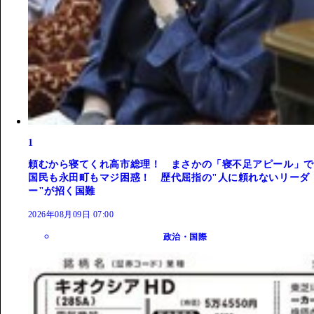
1
頼むから寝てくれ高市総理！ まさかの「寝不足アピール」で
国民も永田町もマジ困惑！ 歴代屈指の"人に頼れないリーダ
ー"が招く国難
2026年08月09日 07:00
政治・国際