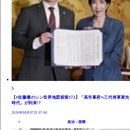
5
【#佐藤優のシン世界地図探索172】「高市幕府≒三代将軍家光
時代」が到来!?
2026年08月07日 07:00
政治・国際