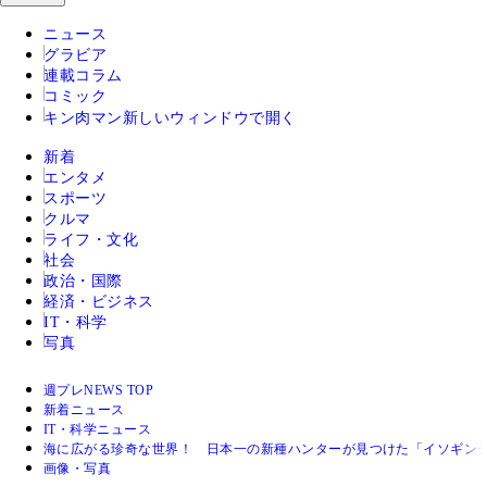
ニュース
グラビア
連載コラム
コミック
キン肉マン
新しいウィンドウで開く
新着
エンタメ
スポーツ
クルマ
ライフ・文化
社会
政治・国際
経済・ビジネス
IT・科学
写真
週プレNEWS TOP
新着ニュース
IT・科学ニュース
海に広がる珍奇な世界！ 日本一の新種ハンターが見つけた「イソギン
画像・写真