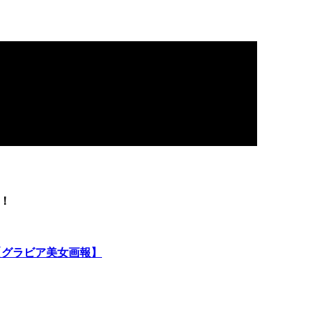
！
【グラビア美女画報】