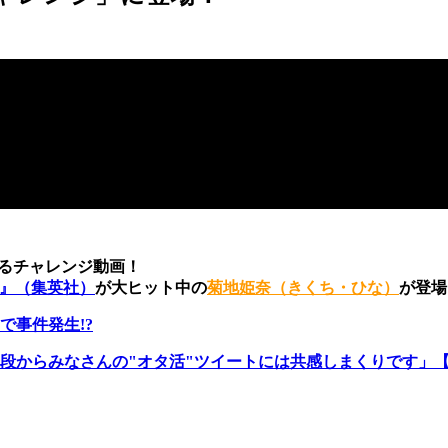
えるチャレンジ動画！
t』（集英社）
が大ヒット中の
菊地姫奈（きくち・ひな）
が登場
で事件発生!?
段からみなさんの"オタ活"ツイートには共感しまくりです」