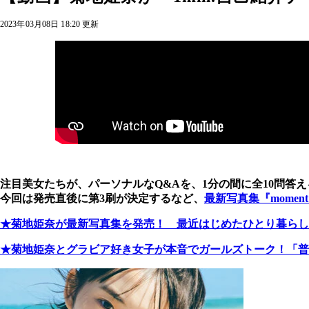
2023年03月08日 18:20 更新
注目美女たちが、パーソナルなQ&Aを、1分の間に
全10問答
今回は発売直後に第3刷が決定するなど、
最新写真集『momen
★菊地姫奈が最新写真集を発売！ 最近はじめたひとり暮らし
★菊地姫奈とグラビア好き女子が本音でガールズトーク！「普