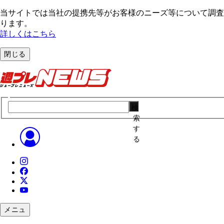
当サイトでは当社の提携先等がお客様のニーズ等について調査・
ります。
詳しくはこちら
閉じる
検
索
す
る
メニュ