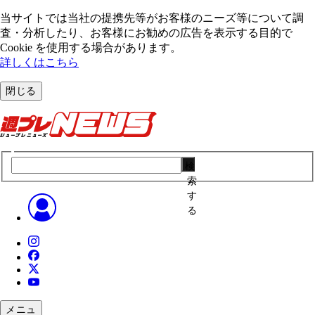
当サイトでは当社の提携先等がお客様のニーズ等について調
査・分析したり、お客様にお勧めの広告を表⽰する⽬的で
Cookie を使⽤する場合があります。
詳しくはこちら
閉じる
検
索
す
る
メニュ