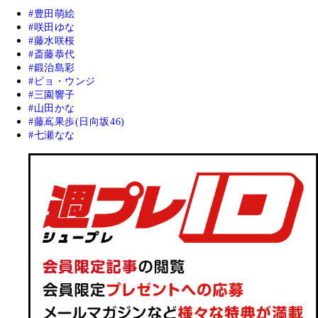
豊田萌絵
咲田ゆな
藤水咲桜
斎藤恭代
鍛治島彩
ピョ・ウンジ
三園響子
山田かな
藤嶌果歩(日向坂46)
七瀬なな