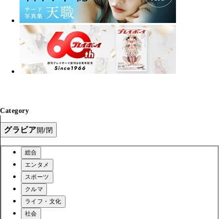
Category
グラビア
開/閉
総合
エンタメ
スポーツ
クルマ
ライフ・文化
社会