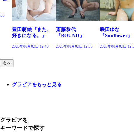
た、
斎藤恭代
咲田ゆな
藤水咲桜『花
』
『BOUND』
『Sunflower』
だまり』
:40
2026年08月02日 12:35
2026年08月02日 12:30
2026年08月02日 12:
次へ
グラビアをもっと見る
グラビアを
キーワードで探す