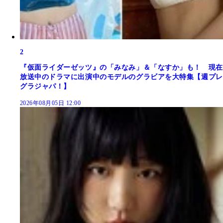
2
『仮面ライダーゼッツ』の「みなみ」＆「なすか」も！ 現在
放送中のドラマに出演中のモデルのグラビアを大特集【週プレ
グラジャパ！】
2026年08月05日 12:00