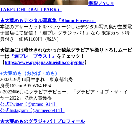
撮影／YUJI
TAKEUCHI（BALLPARK）
★大葉めもデジタル写真集『Bloom Forever』
本誌のアザーカットをパッケージしたデジタル写真集が主要電
子書店にて配信！『週プレ グラジャパ！』なら 限定カット特
典付き 価格1100円（税込）
★誌面には載せきれなかった秘蔵グラビアや撮り下ろしムービ
ーは
『週プレ プラス！』
をチェック！
【
https://www.grajapa.shueisha.co.jp/plus
】
●大葉めも（おおば・めも）
2002年9月14日生まれ 東京都出身
身長162cm B95 W64 H94
○2022年6月にグラビアデビュー。「グラビア・オブ・ザ・イ
ヤー2022」で新人賞獲得
公式Twitter【@mmeo_914】
公式Instagram【@mmeeoo914】
★大葉めものグラジャパ！プロフィール