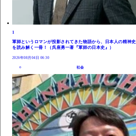
1
軍師というロマンが投影されてきた物語から、日本人の精神史
を読み解く一冊！（呉座勇一著『軍師の日本史』）
2026年08月04日 06:30
社会