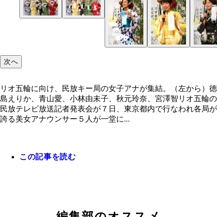
七夕に行なわれた今回のイベントでは５人それぞれ
リオ五輪に向け、民放キー局の女子アナが集結。（
五輪への思いを短冊にしたためた
ら）徳島えりか、青山愛、小林由未子、秋元玲奈、
智
次へ
リオ五輪に向け、民放キー局の女子アナが集結。（左から）徳
島えりか、青山愛、小林由未子、秋元玲奈、宮澤智リオ五輪の
民放テレビ放送記者発表会が７日、東京都内で行なわれ各局が
誇る美女アナウンサー５人が一堂に...
この記事を読む
編集部のオススメ