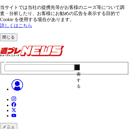
当サイトでは当社の提携先等がお客様のニーズ等について調
査・分析したり、お客様にお勧めの広告を表⽰する⽬的で
Cookie を使⽤する場合があります。
詳しくはこちら
閉じる
検
索
す
る
メニュ