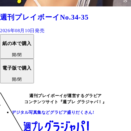
週刊プレイボーイNo.34-35
2026年08月10日発売
紙の本で購入
開/閉
電子版で購入
開/閉
週刊プレイボーイが運営するグラビア
コンテンツサイト『週プレ グラジャパ！』
デジタル写真集などグラビア盛りだくさん!