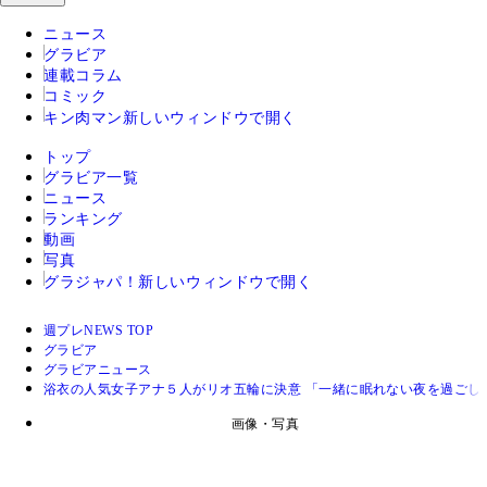
ニュース
グラビア
連載コラム
コミック
キン肉マン
新しいウィンドウで開く
トップ
グラビア一覧
ニュース
ランキング
動画
写真
グラジャパ！
新しいウィンドウで開く
週プレNEWS TOP
グラビア
グラビアニュース
浴衣の人気女子アナ５人がリオ五輪に決意 「一緒に眠れない夜を過ごし
画像・写真