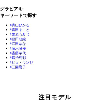
グラビアを
キーワードで探す
青山ひかる
真田まこと
栗原もみじ
豊田萌絵
咲田ゆな
藤水咲桜
斎藤恭代
鍛治島彩
ピョ・ウンジ
三園響子
注目モデル