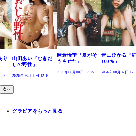
溝端 葵『もう
つの、あおい
で。』
2026年08月09日 12:
麻倉瑞季『夏がそ
青山ひかる『純度
きだ
うさせた』
100％』
2026年08月09日 12:35
2026年08月09日 12:30
:40
次へ
グラビアをもっと見る