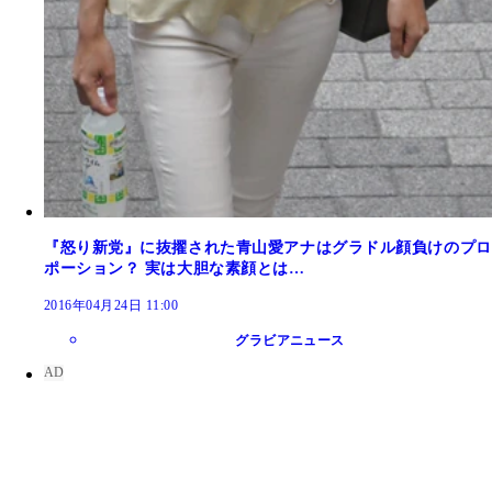
『怒り新党』に抜擢された青山愛アナはグラドル顔負けのプロ
ポーション？ 実は大胆な素顔とは…
2016年04月24日 11:00
グラビアニュース