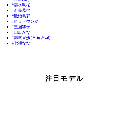
藤水咲桜
斎藤恭代
鍛治島彩
ピョ・ウンジ
三園響子
山田かな
藤嶌果歩(日向坂46)
七瀬なな
注目モデル