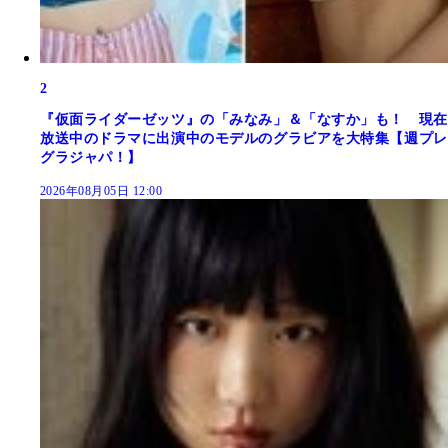
2
『仮面ライダーゼッツ』の「みなみ」＆「なすか」も！ 現在
放送中のドラマに出演中のモデルのグラビアを大特集【週プレ
グラジャパ！】
2026年08月05日 12:00