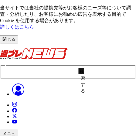
当サイトでは当社の提携先等がお客様のニーズ等について調
査・分析したり、お客様にお勧めの広告を表⽰する⽬的で
Cookie を使⽤する場合があります。
詳しくはこちら
閉じる
検
索
す
る
メニュ