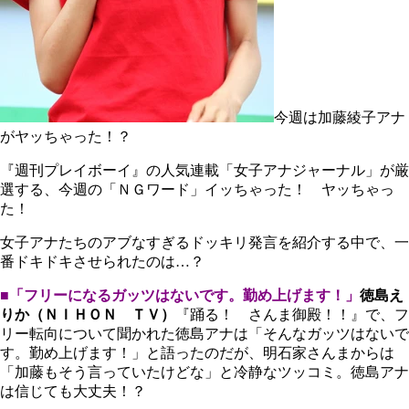
今週は加藤綾子アナ
がヤッちゃった！？
『週刊プレイボーイ』の人気連載「女子アナジャーナル」が厳
選する、今週の「ＮＧワード」イッちゃった！ ヤッちゃっ
た！
女子アナたちのアブなすぎるドッキリ発言を紹介する中で、一
番ドキドキさせられたのは…？
■「フリーになるガッツはないです。勤め上げます！」
徳島え
りか（ＮＩＨＯＮ ＴＶ）
『踊る！ さんま御殿！！』で、フ
リー転向について聞かれた徳島アナは「そんなガッツはないで
す。勤め上げます！」と語ったのだが、明石家さんまからは
「加藤もそう言っていたけどな」と冷静なツッコミ。徳島アナ
は信じても大丈夫！？