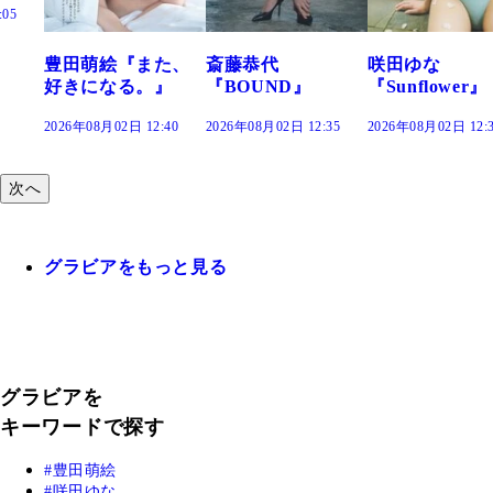
た、
斎藤恭代
咲田ゆな
藤水咲桜『花
』
『BOUND』
『Sunflower』
だまり』
:40
2026年08月02日 12:35
2026年08月02日 12:30
2026年08月02日 12:
次へ
グラビアをもっと見る
グラビアを
キーワードで探す
豊田萌絵
咲田ゆな