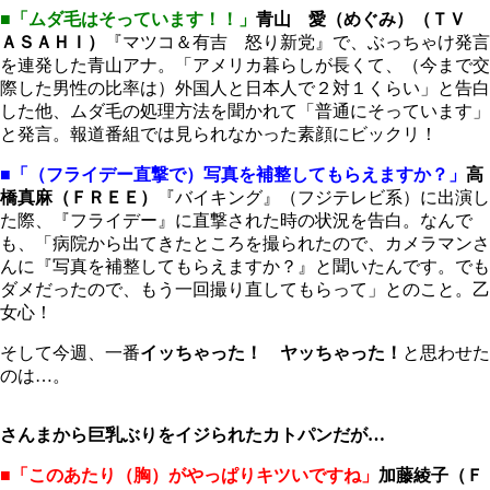
■「ムダ毛はそっています！！」
青山 愛（めぐみ）（ＴＶ
ＡＳＡＨＩ）
『マツコ＆有吉 怒り新党』で、ぶっちゃけ発言
を連発した青山アナ。「アメリカ暮らしが長くて、（今まで交
際した男性の比率は）外国人と日本人で２対１くらい」と告白
した他、ムダ毛の処理方法を聞かれて「普通にそっています」
と発言。報道番組では見られなかった素顔にビックリ！
■「（フライデー直撃で）写真を補整してもらえますか？」
高
橋真麻（ＦＲＥＥ）
『バイキング』（フジテレビ系）に出演し
た際、『フライデー』に直撃された時の状況を告白。なんで
も、「病院から出てきたところを撮られたので、カメラマンさ
んに『写真を補整してもらえますか？』と聞いたんです。でも
ダメだったので、もう一回撮り直してもらって」とのこと。乙
女心！
そして今週、一番
イッちゃった！ ヤッちゃった！
と思わせた
のは…。
さんまから巨乳ぶりをイジられたカトパンだが…
■「このあたり（胸）がやっぱりキツいですね」
加藤綾子（Ｆ