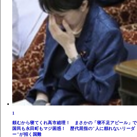
1
頼むから寝てくれ高市総理！ まさかの「寝不足アピール」で
国民も永田町もマジ困惑！ 歴代屈指の"人に頼れないリーダ
ー"が招く国難