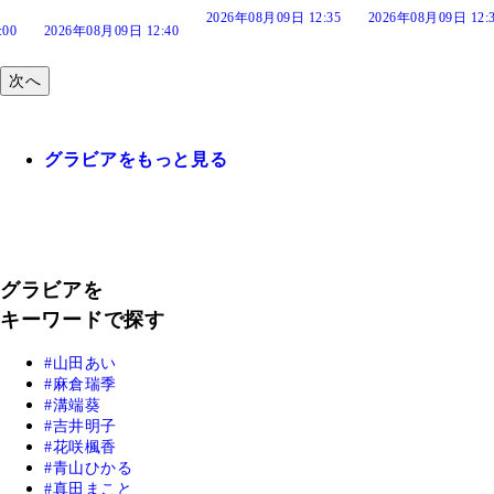
2026年08月09日 12:35
2026年08月09日 12:30
:40
次へ
グラビアをもっと見る
グラビアを
キーワードで探す
山田あい
麻倉瑞季
溝端葵
吉井明子
花咲楓香
青山ひかる
真田まこと