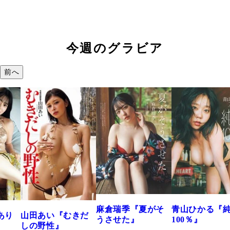
今週のグラビア
前へ
溝端 葵『もう
つの、あおい
で。』
2026年08月09日 12:
麻倉瑞季『夏がそ
青山ひかる『純度
きだ
うさせた』
100％』