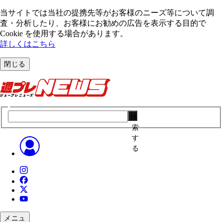
当サイトでは当社の提携先等がお客様のニーズ等について調
査・分析したり、お客様にお勧めの広告を表⽰する⽬的で
Cookie を使⽤する場合があります。
詳しくはこちら
閉じる
検
索
す
る
メニュ