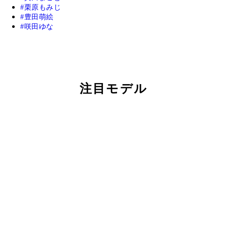
栗原もみじ
豊田萌絵
咲田ゆな
注目モデル