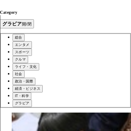
Category
グラビア
開/閉
総合
エンタメ
スポーツ
クルマ
ライフ・文化
社会
政治・国際
経済・ビジネス
IT・科学
グラビア