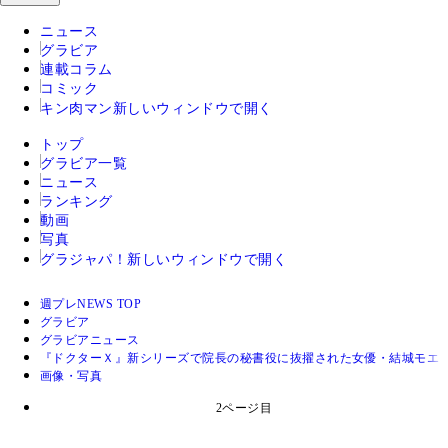
ニュース
グラビア
連載コラム
コミック
キン肉マン
新しいウィンドウで開く
トップ
グラビア一覧
ニュース
ランキング
動画
写真
グラジャパ！
新しいウィンドウで開く
週プレNEWS TOP
グラビア
グラビアニュース
『ドクターＸ』新シリーズで院長の秘書役に抜擢された女優・結城モエ
画像・写真
2ページ目