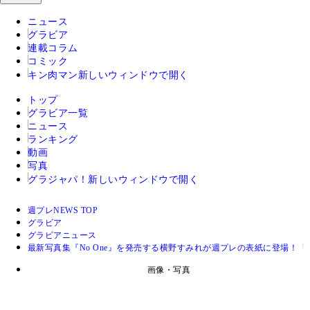
ニュース
グラビア
連載コラム
コミック
キン肉マン
新しいウィンドウで開く
トップ
グラビア一覧
ニュース
ランキング
動画
写真
グラジャパ！
新しいウィンドウで開く
週プレNEWS TOP
グラビア
グラビアニュース
最新写真集『No One』を発売する横野すみれが週プレの表紙に登場！
画像・写真