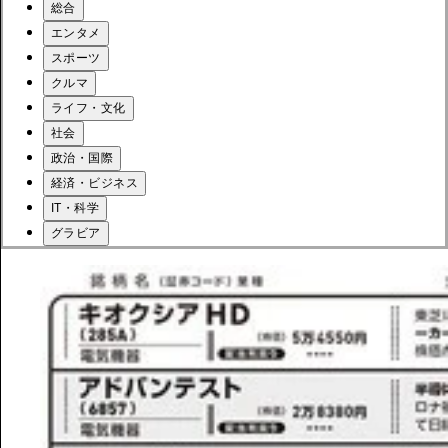
総合
エンタメ
スポーツ
クルマ
ライフ・文化
社会
政治・国際
経済・ビジネス
IT・科学
グラビア