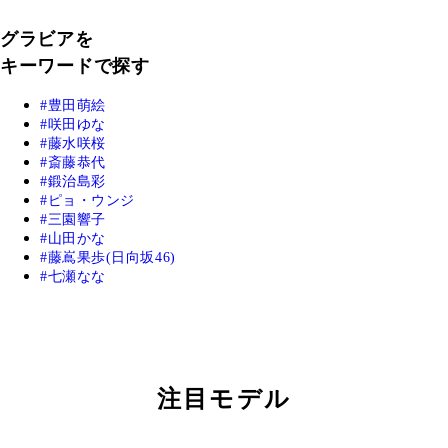
グラビアを
キーワードで探す
豊田萌絵
咲田ゆな
藤水咲桜
斎藤恭代
鍛治島彩
ピョ・ウンジ
三園響子
山田かな
藤嶌果歩(日向坂46)
七瀬なな
注目モデル