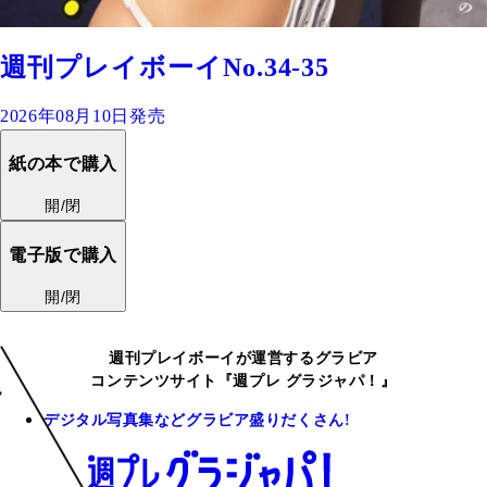
週刊プレイボーイNo.34-35
2026年08月10日発売
紙の本で購入
開/閉
電子版で購入
開/閉
週刊プレイボーイが運営するグラビア
コンテンツサイト『週プレ グラジャパ！』
デジタル写真集などグラビア盛りだくさん!