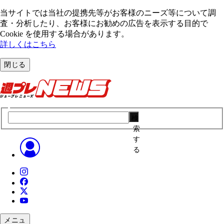
当サイトでは当社の提携先等がお客様のニーズ等について調
査・分析したり、お客様にお勧めの広告を表⽰する⽬的で
Cookie を使⽤する場合があります。
詳しくはこちら
閉じる
検
索
す
る
メニュ