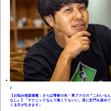
2
【お悩み相談連載：さらば青春の光・東ブクロの『こわいもん
なし』】「テクニックなんて無くてもいい。逆に肛門を舐めて
くる方が引きます」