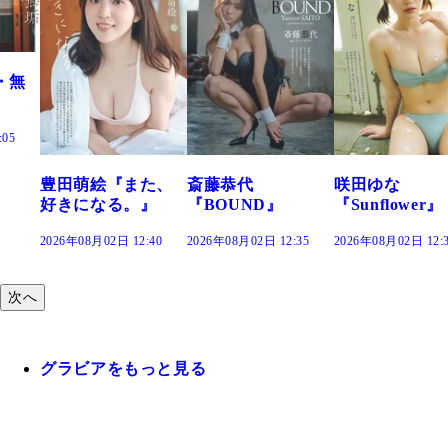
た、
斎藤恭代
咲田ゆな
藤水咲桜『花
』
『BOUND』
『Sunflower』
だまり』
:40
2026年08月02日 12:35
2026年08月02日 12:30
2026年08月02日 12:
次へ
グラビアをもっと見る