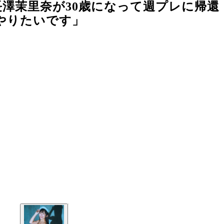
澤茉里奈が30歳になって週プレに帰還
やりたいです」