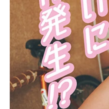
【デジタル限定】長澤茉里奈写真集『30歳まりちゅ
長澤茉里奈デジタル写真集『30歳まりちゅう、ついに