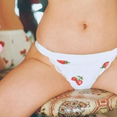
う、ついに事件発生!?』 (C)岡本武志／週刊プレイボーイ
事件発生!?』 撮影／岡本武志 価格／1100円（税込）