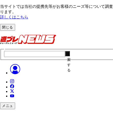
当サイトでは当社の提携先等がお客様のニーズ等について調査・
ります。
詳しくはこちら
閉じる
検
索
す
る
メニュ