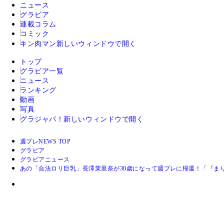
ニュース
グラビア
連載コラム
コミック
キン肉マン
新しいウィンドウで開く
トップ
グラビア一覧
ニュース
ランキング
動画
写真
グラジャパ！
新しいウィンドウで開く
週プレNEWS TOP
グラビア
グラビアニュース
あの「合法ロリ巨乳」長澤茉里奈が30歳になって週プレに帰還！「『ま