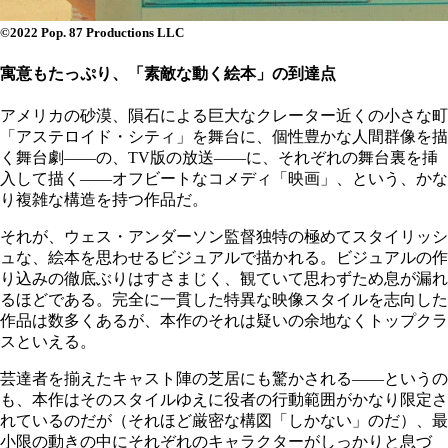
©2022 Pop. 87 Productions LLC
寓意もたっぷり、「素敵な動く絵本」の到達点
アメリカの砂漠、隕石による巨大なクレーター近くの小さな町
「アステロイド・シティ」を舞台に、個性豊かな人間群像を描
く舞台劇――の、TV版の放送――に、それぞれの舞台裏を挿
入して描く――オフビートなコメディ「映画」、という、かな
り複雑な構造を持つ作品だ。
それが、ウェス・アンダーソン監督独特の極めてスタイリッシ
ュな、絵本を思わせるビジュアルで描かれる。ビジュアルの作
り込みの徹底ぶりはすさまじく、観ていて思わずため息が漏れ
るほどである。完全に一貫した特異な映像スタイルを志向した
作品は数多くあるが、本作のそれは疑いの余地なくトップクラ
スといえる。
芸達者を揃えたキャスト陣の芝居にも驚かされる――というの
も、本作はそのスタイルゆえに役者の行動範囲がかなり限定さ
れているのだが（それほど厳密な構図「しかない」のだ）、最
小限の動きの中にそれぞれのキャラクターがしっかりと息づ