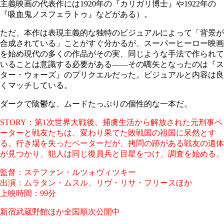
主義映画の代表作には1920年の『カリガリ博士』や1922年の
『吸血鬼ノスフェラトゥ』などがある）。
ただ、本作は表現主義的な独特のビジュアルによって「背景が
合成されている」ことがすぐ分かるが、スーパーヒーロー映画
を始め現代の多くの作品がその実、同じような手法で作られて
いることは意識する必要がある――その嚆矢となったのは『ス
ター・ウォーズ』のプリクエルだった。ビジュアルと内容は良
くマッチしている。
ダークで陰鬱な、ムードたっぷりの個性的な一本だ。
STORY：第1次世界大戦後、捕虜生活から解放された元刑事ペ
ーターと戦友たちは、変わり果てた敗戦国の祖国に呆然とす
る。行き場を失ったペーターだが、拷問の跡がある戦友の遺体
が見つかり、犯人は同じ復員兵と目星をつけ、調査を始める。
監督：ステファン・ルツォヴィツキー
出演：ムラタン・ムスル、リヴ・リサ・フリースほか
上映時間：99分
新宿武蔵野館ほか全国順次公開中