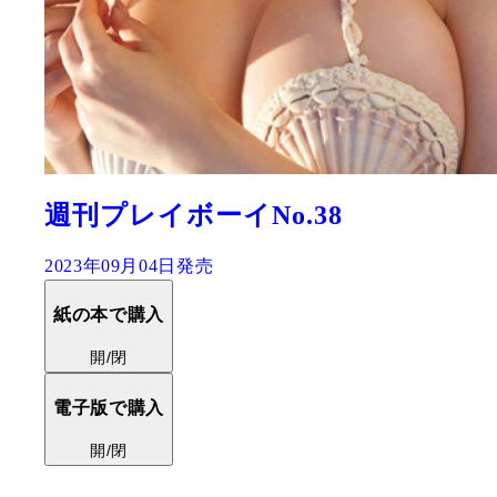
週刊プレイボーイNo.38
2023年09月04日発売
紙の本で購入
開/閉
電子版で購入
開/閉