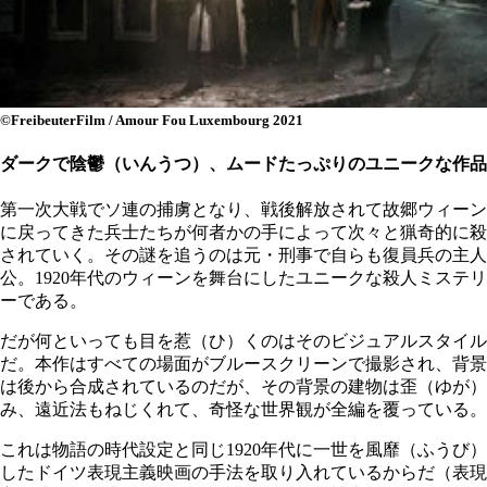
©FreibeuterFilm / Amour Fou Luxembourg 2021
ダークで陰鬱（いんうつ）、ムードたっぷりのユニークな作品
第一次大戦でソ連の捕虜となり、戦後解放されて故郷ウィーン
に戻ってきた兵士たちが何者かの手によって次々と猟奇的に殺
されていく。その謎を追うのは元・刑事で自らも復員兵の主人
公。1920年代のウィーンを舞台にしたユニークな殺人ミステリ
ーである。
だが何といっても目を惹（ひ）くのはそのビジュアルスタイル
だ。本作はすべての場面がブルースクリーンで撮影され、背景
は後から合成されているのだが、その背景の建物は歪（ゆが）
み、遠近法もねじくれて、奇怪な世界観が全編を覆っている。
これは物語の時代設定と同じ1920年代に一世を風靡（ふうび）
したドイツ表現主義映画の手法を取り入れているからだ（表現