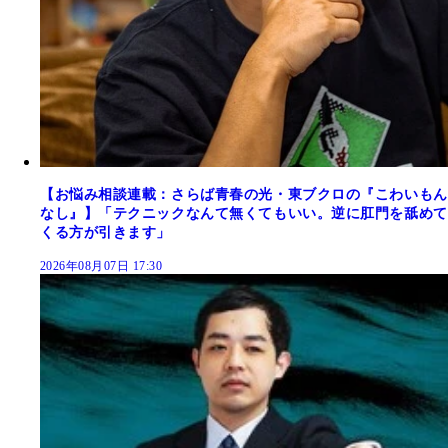
【お悩み相談連載：さらば青春の光・東ブクロの『こわいもん
なし』】「テクニックなんて無くてもいい。逆に肛門を舐めて
くる方が引きます」
2026年08月07日 17:30