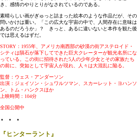
き、感情のやりとりがなされているのである。
素晴らしい画がぎゅっと詰まった絵本のような作品だが、その
問いかけは重い。「この広大な宇宙の中で、人間存在に意味は
あるのだろうか」？ きっと、あるに違いないと本作を観た後
では思えるはずだ。
STORY：1955年、アメリカ南西部の砂漠の街アステロイド・
シティは隕石が落下してできた巨大クレーターが観光名所にな
っている。この街に招待された5人の少年少女とその家族たち
の前に、突如として宇宙人が現れ、人々は大混乱に陥る。
監督：ウェス・アンダーソン
出演：ジェイソン・シュワルツマン、スカーレット・ヨハンソ
ン、トム・ハンクスほか
上映時間：104分
全国公開中
＊ ＊ ＊
『ヒンターラント』