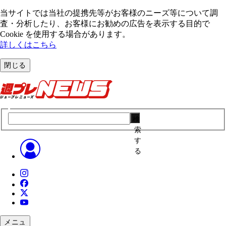
当サイトでは当社の提携先等がお客様のニーズ等について調
査・分析したり、お客様にお勧めの広告を表⽰する⽬的で
Cookie を使⽤する場合があります。
詳しくはこちら
閉じる
検
索
す
る
メニュ