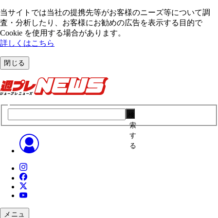
当サイトでは当社の提携先等がお客様のニーズ等について調
査・分析したり、お客様にお勧めの広告を表⽰する⽬的で
Cookie を使⽤する場合があります。
詳しくはこちら
閉じる
検
索
す
る
メニュ