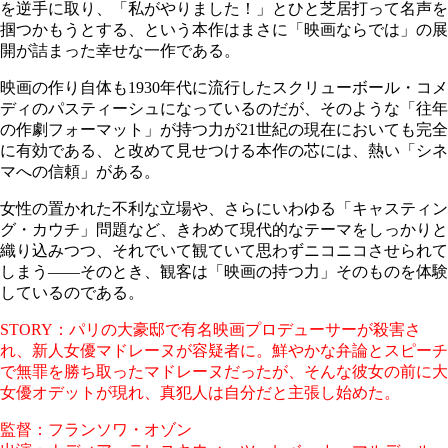
を逆手に取り、「私がやりました！」とひと芝居打って名声を
掴つかもうとする、という本作はまさに「映画ならでは」の展
開が詰まった幸せな一作である。
映画の作り自体も1930年代に流行したスクリューボール・コメ
ディのパスティーシュになっているのだが、そのような「往年
の作劇フォーマット」が持つ力が21世紀の現在においても完全
に有効である、と改めて見せつける本作の芯には、熱い「シネ
マへの信頼」がある。
女性の置かれた不利な立場や、さらにいわゆる「キャスティン
グ・カウチ」問題など、きわめて現代的なテーマをしっかりと
織り込みつつ、それでいて観ていて思わずニコニコさせられて
しまう――そのとき、観客は「映画の持つ力」そのものを体験
しているのである。
STORY：パリの大豪邸で有名映画プロデューサーが殺害さ
れ、新人女優マドレーヌが容疑者に。鮮やかな弁論とスピーチ
で無罪を勝ち取ったマドレーヌだったが、そんな彼女の前に大
女優オデットが現れ、真犯人は自分だと主張し始めた。
監督：フランソワ・オゾン