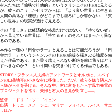
村人たちは「偏狭で排他的」というクリシェそのものに見える
が、彼らのこうしたセリフからは、「より良い世界」に生きる
人間の高邁な「理想」がどこまでも虚ろにしか響かない、「貧
しい世界」の現実が透けて見える。
その「貧しさ」は経済的な格差だけではない。「持てない者」
から見えている世界は、「持てる者」のそれとはまったく異な
るのである。
本作を一種の「田舎ホラー」と見ることは可能だろうが、「田
舎ホラー」というジャンルそのものの前提を揺さぶる強度を備
えた作品であり、また乗り越えられない断絶を前に我々はどう
すべきなのか？ という問いを突きつけてくる作品でもある。
STORY：フランス人夫婦のアントワーヌとオルガは、スペイ
ンの山岳地帯の小さな村に移住した。だが、彼らを嫌う隣人か
ら嫌がらせを受ける。そんな中、村に富をもたらす風力発電の
プロジェクトを巡り、夫婦と村人の意見が対立し......。
監督：ロドリゴ・ソロゴイェン
出演：ドゥニ・メノーシェ、マリナ・フォイス、ルイス・サエ
ラほか