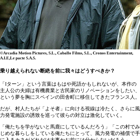
©Arcadia Motion Pictures, S.L., Caballo Films, S.L., Cronos Entertainment,
A.I.E,Le pacte S.A.S.
乗り越えられない断絶を前に我々はどうすべきか？
「Iターン」という言葉はもはや死語かもしれないが、本作の
主人公の夫婦は有機農業と古民家のリノベーションをしたい、
という夢を胸にスペインの田舎町に移住してきたフランス人。
だが、村人たちが「よそ者」に向ける視線は冷たく、さらに風
力発電施設の誘致を巡って彼らの対立は激化していく。
「俺たちを学がないと馬鹿にしているんだろう」「この村でみ
じめな暮らしをしている俺たちにとって、風力発電の補償で手
に入るカネがどれだけ大事かお前には分からないだろう」......