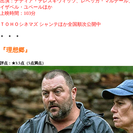
出演：ナディア・テレスキウィッツ、レベッカ・マルデール、
イザベル・ユペールほか
上映時間：103分
ＴＯＨＯシネマズ シャンテほか全国順次公開中
＊ ＊ ＊
『理想郷』
評点：★3.5点（5点満点）