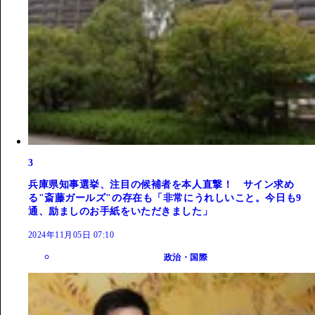
3
兵庫県知事選挙、注目の候補者を本人直撃！ サイン求め
る"斎藤ガールズ"の存在も「非常にうれしいこと。今日も9
通、励ましのお手紙をいただきました」
2024年11月05日 07:10
政治・国際