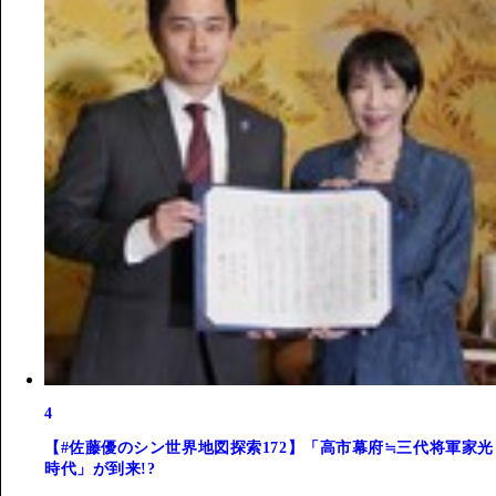
4
【#佐藤優のシン世界地図探索172】「高市幕府≒三代将軍家光
時代」が到来!?