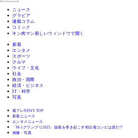
ニュース
グラビア
連載コラム
コミック
キン肉マン
新しいウィンドウで開く
新着
エンタメ
スポーツ
クルマ
ライフ・文化
社会
政治・国際
経済・ビジネス
IT・科学
写真
週プレNEWS TOP
新着ニュース
エンタメニュース
「M-1グランプリ2025」旋風を巻き起こす初出場コンビは誰だ!?
画像・写真