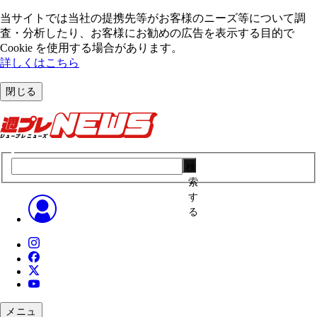
当サイトでは当社の提携先等がお客様のニーズ等について調
査・分析したり、お客様にお勧めの広告を表⽰する⽬的で
Cookie を使⽤する場合があります。
詳しくはこちら
閉じる
検
索
す
る
メニュ