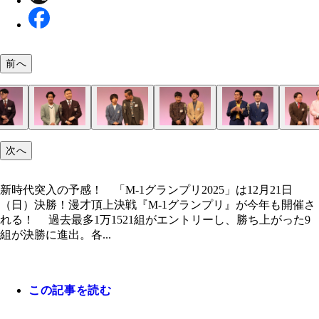
前へ
新時代突入の予感！ 「M-1グランプリ2025」は12
日（日）決勝！
次へ
真空ジェシカ【5年連続5回目】（左から）ガク、
豪快キャプテン【初ファイナリスト】（左から）山
ヨネダ2000【3年ぶり2回目】（左から）誠、愛
めぞん【初ファイナリスト】（左から）吉野おいな
ドンデコルテ【初ファイナリスト】（左から）小橋
エバース【2年連続2回目】（左から）佐々木隆史
たくろう【初ファイナリスト】（左から）赤木裕、
ヤーレンズ【3年連続3回目】（左から）楢原真樹
ママタルト【2年連続2回目】（左から）檜原洋平
《敗者復活予想》20世紀（左から）木本悠斗、しげ
澄
ャンブルゴリラ、べーやん
君、原一刻
作、渡辺銀次
和樹
らバンド
隼之介
肥満
新時代突入の予感！ 「M-1グランプリ2025」は12月21日
（日）決勝！漫才頂上決戦『M-1グランプリ』が今年も開催さ
れる！ 過去最多1万1521組がエントリーし、勝ち上がった9
組が決勝に進出。各...
この記事を読む