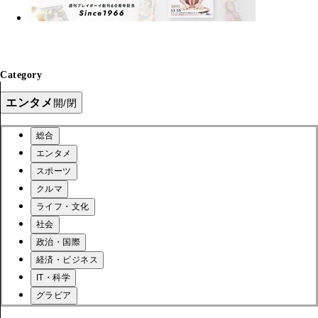
Category
エンタメ
開/閉
総合
エンタメ
スポーツ
クルマ
ライフ・文化
社会
政治・国際
経済・ビジネス
IT・科学
グラビア