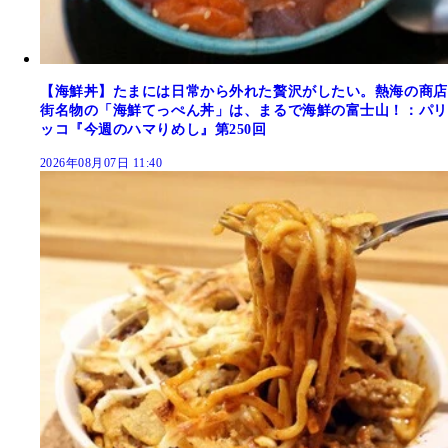
【海鮮丼】たまには日常から外れた贅沢がしたい。熱海の商店
街名物の「海鮮てっぺん丼」は、まるで海鮮の富士山！：パリ
ッコ『今週のハマりめし』第250回
2026年08月07日 11:40