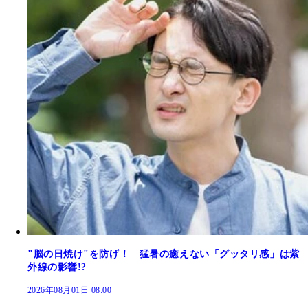
"脳の日焼け"を防げ！ 猛暑の癒えない「グッタリ感」は紫
外線の影響!?
2026年08月01日 08:00