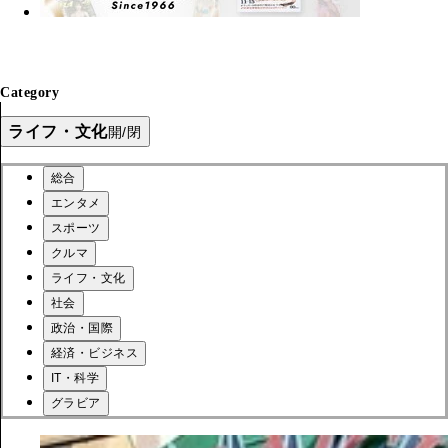
Category
ライフ・文化
開/閉
総合
エンタメ
スポーツ
クルマ
ライフ・文化
社会
政治・国際
経済・ビジネス
IT・科学
グラビア