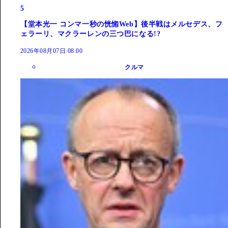
5
【堂本光一 コンマ一秒の恍惚Web】後半戦はメルセデス、フ
ェラーリ、マクラーレンの三つ巴になる!?
2026年08月07日 08:00
クルマ