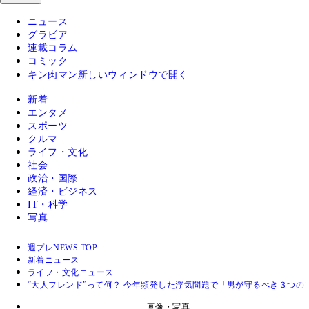
ニュース
グラビア
連載コラム
コミック
キン肉マン
新しいウィンドウで開く
新着
エンタメ
スポーツ
クルマ
ライフ・文化
社会
政治・国際
経済・ビジネス
IT・科学
写真
週プレNEWS TOP
新着ニュース
ライフ・文化ニュース
“大人フレンド”って何？ 今年頻発した浮気問題で「男が守るべき３つの
画像・写真