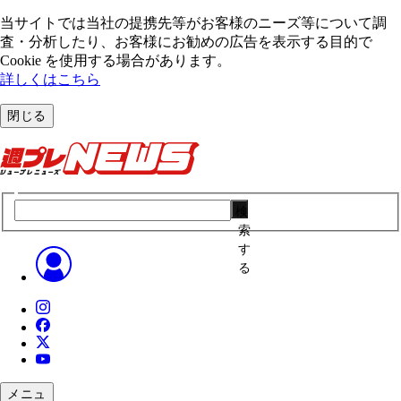
当サイトでは当社の提携先等がお客様のニーズ等について調
査・分析したり、お客様にお勧めの広告を表⽰する⽬的で
Cookie を使⽤する場合があります。
詳しくはこちら
閉じる
検
索
す
る
メニュ