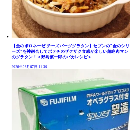
【金のボロネーゼ チーズバーググラタン】セブンの"金のシリ
ーズ"を神融合してポテチのザクザク食感が楽しい超絶肉マシ
のグラタン！＜野島慎一郎のバカレシピ＞
2026年08月07日 11:30