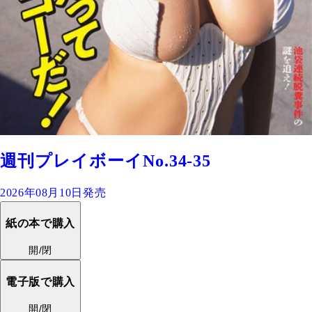
週刊プレイボーイNo.34-35
2026年08月10日発売
紙の本で購入
開/閉
電子版で購入
開/閉